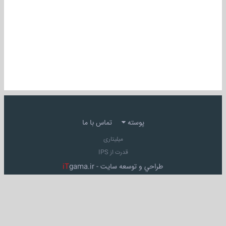
پوسته
تماس با ما
میلیتاری
قدرت از IPS
طراحي و توسعه سايت -
gama.ir
iT