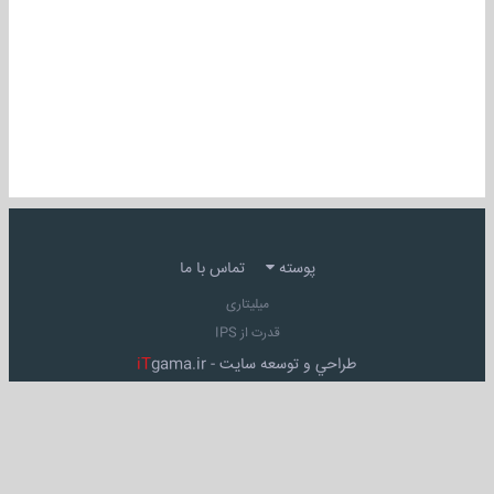
پوسته
تماس با ما
میلیتاری
قدرت از IPS
طراحي و توسعه سايت -
gama.ir
iT