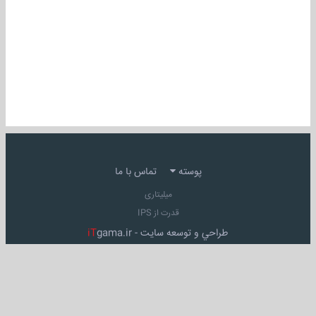
پوسته
تماس با ما
میلیتاری
قدرت از IPS
طراحي و توسعه سايت -
gama.ir
iT