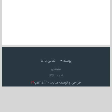
پوسته
تماس با ما
میلیتاری
قدرت از IPS
طراحي و توسعه سايت -
gama.ir
iT