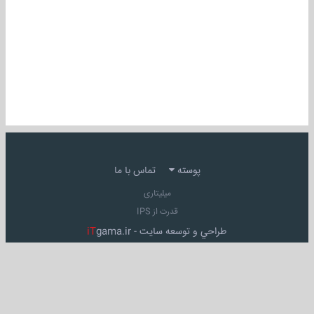
پوسته
تماس با ما
میلیتاری
قدرت از IPS
طراحي و توسعه سايت -
gama.ir
iT