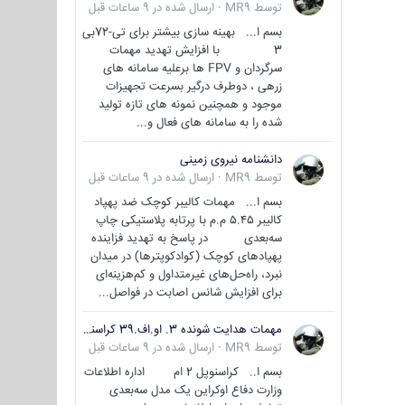
توسط
MR9
·
ارسال شده در
9 ساعات قبل
بسم ا... بهینه سازی بیشتر برای تی-72بی
3 با افزایش تهدید مهمات
سرگردان و FPV ها برعلیه سامانه های
زرهی ، دوطرف درگیر بسرعت تجهیزات
موجود و همچنین نمونه های تازه تولید
شده را به سامانه های فعال و...
دانشنامه نیروی زمینی
توسط
MR9
·
ارسال شده در
9 ساعات قبل
بسم ا... مهمات کالیبر کوچک ضد پهپاد
کالیبر ۵.۴۵ م.م با پرتابه پلاستیکی چاپ
سه‌بعدی در پاسخ به تهدید فزاینده
پهپادهای کوچک (کوادکوپترها) در میدان
نبرد، راه‌حل‌های غیرمتداول و کم‌هزینه‌ای
برای افزایش شانس اصابت در فواصل...
مهمات هدایت شونده 3. او.اف.39 کراسنوپل/بصیر( Krasnopol 3OF39 )
توسط
MR9
·
ارسال شده در
9 ساعات قبل
بسم ا.. کراسنوپل 2 ام اداره اطلاعات
وزارت دفاع اوکراین یک مدل سه‌بعدی