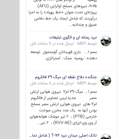
۲۰۲۵، نیروهای مسلح اوکراین (AFU)
پروژه‌ای تحت عنوان «خط پهپاد» را به اجرا
درآوردند که شامل ایجاد یک خط دفاعی
عمیق و چندلایه...
نبرد رسانه ای و الگوی تبلیغات
توسط
MR9
·
ارسال شده در
7 ساعات قبل
بسم ا... بازی قهرمانان گوستمول توسعه
دهنده : روسیه سبک : استراتژی
جنگنده دفاع نقطه ای میگ-29 فالکروم
توسط
MR9
·
ارسال شده در
8 ساعات قبل
بسم ا... میگ-29 ام2 نیروی هوایی ارتش
مصر جدیدترین تصاویر از فالکروم
ام2 های نیروی هوایی ارتش مصر مسلح
بودن آنها به یک عدد مخزن سوخت
خارجی (PTB) ، ۲ تیر موشک هوابه‌هوای
آر.وی.وی-ای‌ای (RVV-AE) ، ۲ تیر...
تانک اصلی میدان نبرد T-72 ( شامل تمامی گونه ها )