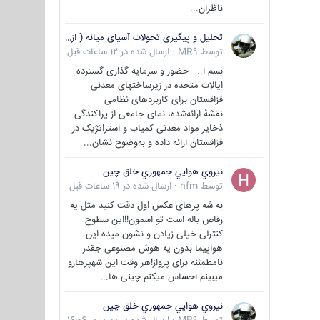
ناظران...
تحلیل و پیگیری تحولات آسیای میانه ( ازبکستان، تاجیکستان، ترکمنستان، قزاقستان و قرقیزستان )
توسط
MR9
·
ارسال شده در
12 ساعات قبل
بسم ا.. حضور و سرمایه گذاری گسترده
ایالات متحده در زیرساختهای معدنی
قزاقستان برای کاربردهای نظامی
نقشهٔ ارائه‌شده، نمای جامعی از پراکندگی
ذخایر مواد معدنی کمیاب و استراتژیک در
قزاقستان ارائه داده و به‌وضوح نشان...
نيروي هوايي جمهوري خلق چين
توسط
hfm
·
ارسال شده در
19 ساعات قبل
به شه پرهای عکس اول دقت کنید مثل یه
رقاص باله است تو اسمون!!این سطوح
کنترلی خیلی زیادن و نشون میده این
هواپیما بدون یه هوش مصنوعی جقدر
نامطمئنه برای پرواز!هر وقت این شهپرهارو
میبینم احساس میکنم چینی ها...
نيروي هوايي جمهوري خلق چين