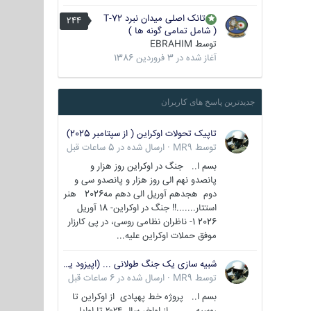
تانک اصلی میدان نبرد T-72
244
( شامل تمامی گونه ها )
توسط
EBRAHIM
آغاز شده در
3 فروردین 1386
جدیدترین پاسخ های کاربران
تاپیک تحولات اوکراین ( از سپتامبر 2025)
توسط
MR9
·
ارسال شده در
5 ساعات قبل
بسم ا.. جنگ در اوکراین روز هزار و
پانصدو نهم الی روز هزار و پانصدو سی و
دوم هجدهم آوریل الی دهم مه2026 هنر
استتار.......!! جنگ در اوکراین- 18 آوریل
2026 1- ناظران نظامی روسی، در پی کارزار
موفق حملات اوکراین علیه...
شبیه سازی یک جنگ طولانی ... (اپیزود یکم : اوکراین )
توسط
MR9
·
ارسال شده در
6 ساعات قبل
بسم ا.. پروژه خط پهپادی از اوکراین تا
روسیه از اواخر سال ۲۰۲۴ تا اوایل