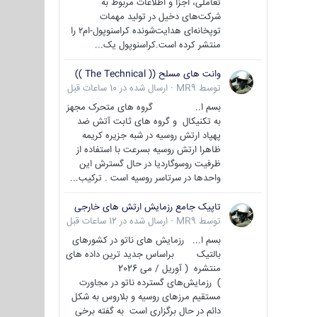
تعاملی، اجزا و اطلاعات مربوط به
شرکت‌های دخیل در تولید مهمات
توپخانه‌ای هدایت‌شونده کراسنوپول-ام۲ را
منتشر کرده است.کراسنوپول یک...
وانت های مسلح (( The Technical ))
توسط
MR9
·
ارسال شده در
10 ساعات قبل
بسم ا.. گروه های متحرک مجهز
به تکنیکال و گروه های ثابت آتش ضد
پهپاد ارتش روسیه در شبه جزیره کریمه
ظاهرا ارتش روسیه بسرعت با استفاده از
ظرفیت روسوگاردیا در حال گسترش این
واحدها در سرتاسر روسیه است . ترکیب...
تاپیک جامع رزمایش ارتش های خارجی
توسط
MR9
·
ارسال شده در
12 ساعات قبل
بسم ا... رزمایش های ناتو در کشورهای
بالتیک براساس جدید ترین داده های
منتشره ( آوریل / می 2026
) رزمایش‌های گسترده ناتو در مجاورت
مستقیم مرزهای روسیه و بلاروس به شکل
دائم در حال برگزاری است به گفته برخی