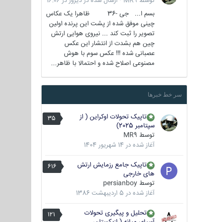
توسط
MR9
·
ارسال شده در
دیروز در 16:06
بسم ا... جی -36 ظاهرا یک عکاس
چینی موفق شده از پشت این پرنده اولین
تصویر را ثبت کند ... نیروی هوایی ارتش
چین هم بشدت از انتشار این عکس
عصبانی شده !!! عکس سوم با هوش
مصنوعی اصلاح شده و احتمالا با ظاهر...
سر خط خبرها
تاپیک تحولات اوکراین ( از
35
سپتامبر 2025)
توسط
MR9
آغاز شده در
14 شهریور 1404
تاپیک جامع رزمایش ارتش
616
های خارجی
توسط
persianboy
آغاز شده در
5 اردیبهشت 1386
تحلیل و پیگیری تحولات
121
آسیای میانه ( ازبکستان،