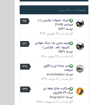
موضوعات در حال مرور
تاپیک تحولات اوکراین ( از
35
سپتامبر 2025)
توسط
MR9
آغاز شده در
14 شهریور 1404
شبیه سازی یک جنگ طولانی
129
... (اپیزود یکم : اوکراین )
توسط
MR9
آغاز شده در
28 بهمن 1400
نبرد رسانه ای و الگوی
498
تبلیغات
توسط
arminheidari
آغاز شده در
21 خرداد 1399
جنگنده دفاع نقطه ای
349
میگ-29 فالکروم
توسط
kingraptor
آغاز شده در
3 اردیبهشت 1386