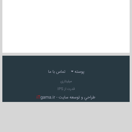
پوسته
تماس با ما
میلیتاری
قدرت از IPS
طراحي و توسعه سايت -
gama.ir
iT