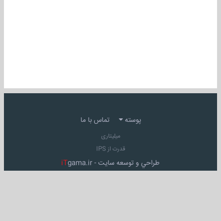
پوسته
تماس با ما
میلیتاری
قدرت از IPS
طراحي و توسعه سايت -
gama.ir
iT