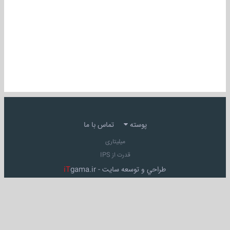
پوسته
تماس با ما
میلیتاری
قدرت از IPS
طراحي و توسعه سايت -
gama.ir
iT