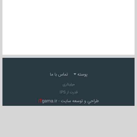
پوسته
تماس با ما
میلیتاری
قدرت از IPS
طراحي و توسعه سايت -
gama.ir
iT