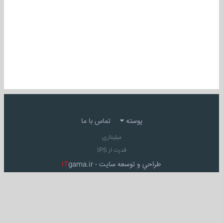
پوسته
تماس با ما
میلیتاری
قدرت از IPS
طراحي و توسعه سايت -
gama.ir
iT