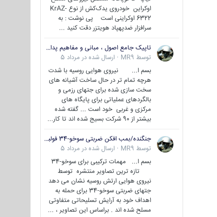
اوکراین خودروی یدک‌کش از نوع KrAZ-
6322 اوکراینی است پی نوشت : به
سرافزار ضدپهپاد هویتزر دقت کنید ...
تاپیک جامع اصول ، مبانی و مفاهیم پدافند غیر عامل
توسط
MR9
·
ارسال شده در
مرداد 5
بسم ا... نیروی هوایی روسیه با شدت
هرچه تمام تر در حال ساخت آشیانه های
سخت سازی شده برای جتهای رزمی و
بالگردهای عملیاتی برای پایگاه های
مرکزی و غربی خود است ... گفته شده
بیشتر از 90 شرکت بسیج شده اند تا کار...
جنگنده/بمب افکن ضربتی سوخو-34 فولبک ( Sukhoi Su-34/Fullback)
توسط
MR9
·
ارسال شده در
مرداد 5
بسم ا... مهمات ترکیبی برای سوخو-34
تازه ترین تصاویر منتشره توسط
نیروی هوایی ارتش روسیه نشان می دهد
جتهای ضربتی سوخو-34 برای حمله به
اهداف خود به آرایش تسلیحاتی متفاوتی
مسلح شده اند . براساس این تصاویر ، ...