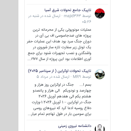
تاپیک جامع تحولات شرق آسیا
توسط
majid363
·
ارسال شده در
شنبه در
05:26
عملیات مونوپولی یکی از محرمانه ترین
پروژه های ضدجاسوسی اف بی آی در
دوران جنگ سرد بود هدف این عملیات حفر
یک تونل زیر سفارت تازه ساز شوروی در
واشنگتن و نصب تجهیزات شنود برای جمع
آوری اطلاعات بود این پروژه از سال ۱۹۷۷...
تاپیک تحولات اوکراین ( از سپتامبر 2025)
توسط
MR9
·
ارسال شده در
مرداد 5
بسم ا... جنگ در اوکراین روز هزار و
چهارصد و نودویکم الی هزار و پانصدو
هشتم یکم الی هفدهم آوریل 2026
جنگ در اوکراین – 1 آوریل 2026 1-وزارت
دفاع روسیه ادعا کرد که نیروهای روسی
برای سومین بار در طول تهاجم تمام عیار...
دانشنامه نیروی زمینی