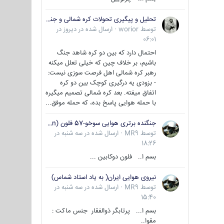
تحلیل و پیگیری تحولات کره شمالی و جنوبی
توسط
worior
·
ارسال شده در
دیروز در
06:01
احتمال دارد که بین دو کره شاهد جنگ
باشیم، بر خلاف چین که خیلی تعلل میکنه
رهبر کره شمالی اهل فرصت سوزی نیست:
- بزودی یه درگیری کوچک بین دو کره
اتفاق میفته. بعد کره شمالی تصمیم میگیره
با حمله هوایی پاسخ بده، که حمله موفق...
جنگنده برتری هوایی سوخو-57 فلون (Su-57/Felon)
توسط
MR9
·
ارسال شده در
سه شنبه در
18:26
بسم ا.. فلون دوکابین ...
نیروی هوایی ایران( به یاد استاد شماس)
توسط
MR9
·
ارسال شده در
سه شنبه در
15:40
بسم ا... پرتابگر ذوالفقار جنس ماکت :
مقوا..