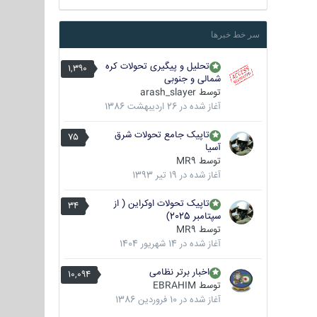
سر خط خبرها
تحلیل و پیگیری تحولات کره
1,390
شمالی و جنوبی
توسط
arash_slayer
آغاز شده در
26 اردیبهشت 1386
تاپیک جامع تحولات شرق
75
آسیا
توسط
MR9
آغاز شده در
19 تیر 1393
تاپیک تحولات اوکراین ( از
34
سپتامبر 2025)
توسط
MR9
آغاز شده در
14 شهریور 1404
اخبار برتر نظامی
10,094
توسط
EBRAHIM
آغاز شده در
10 فروردین 1386