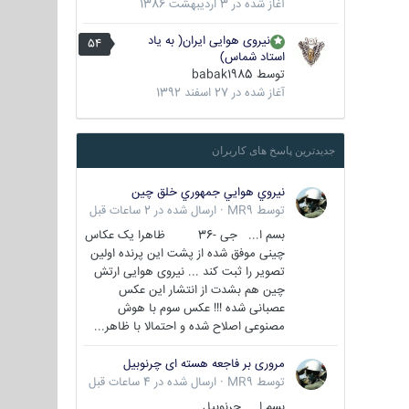
آغاز شده در
3 اردیبهشت 1386
نیروی هوایی ایران( به یاد
54
استاد شماس)
توسط
babak1985
آغاز شده در
27 اسفند 1392
جدیدترین پاسخ های کاربران
نيروي هوايي جمهوري خلق چين
توسط
MR9
·
ارسال شده در
2 ساعات قبل
بسم ا... جی -36 ظاهرا یک عکاس
چینی موفق شده از پشت این پرنده اولین
تصویر را ثبت کند ... نیروی هوایی ارتش
چین هم بشدت از انتشار این عکس
عصبانی شده !!! عکس سوم با هوش
مصنوعی اصلاح شده و احتمالا با ظاهر...
مروری بر فاجعه هسته ای چرنوبیل
توسط
MR9
·
ارسال شده در
4 ساعات قبل
بسم ا.. چرنوبیل