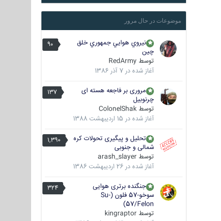
موضوعات در حال مرور
نيروي هوايي جمهوري خلق
90
چين
توسط
RedArmy
آغاز شده در
7 آذر 1386
مروری بر فاجعه هسته ای
137
چرنوبیل
توسط
ColonelShak
آغاز شده در
15 اردیبهشت 1388
تحلیل و پیگیری تحولات کره
1,390
شمالی و جنوبی
توسط
arash_slayer
آغاز شده در
26 اردیبهشت 1386
جنگنده برتری هوایی
324
سوخو-57 فلون (Su-
57/Felon)
توسط
kingraptor