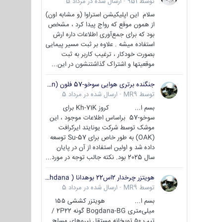
توسط
951
·
ارسال شده در
مرداد 5
سلام این اپلیکیشن استراوا (و مشابه اون)
از همون موقع که رواج پیدا کرد ، مشخص
بود که برای جمع‌آوری اطلاعات داره ارش
استفاده میشه . علاوه بر ثبت مسیر پیمایی
بصورت خودکار ، ترغیب کاربر به ثبت
موقعیتها و اشتراک‌ گذاشتنشون در این...
جنگنده برتری هوایی سوخو-57 فلون (Su-57/Felon)
توسط
MR9
·
ارسال شده در
مرداد 5
بسم ا... کروز Kh-71K برای
سوخو-57 براساس اطلاعات موجود ، این
موشک توسط شرکت یونایتد ایرکرافت
(OAK) به طور خاص برای Su-57 توسعه
داده شد و اولین استفاده از آن در پایان
سال 2025 بود. نکته جالب توجه در مورد...
هویتزر چرخدار 2اس22 بوهدانا ( wheeled howitzer 2S22 Bohdana )
توسط
MR9
·
ارسال شده در
مرداد 5
بسم ا... هویتزر کششی ۱۵۵
میلی‌متری Bogdana-BG گونه 2P22 /
تیپ ۵۰ توپخانه مستقل نیروهای مسلح