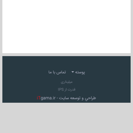
پوسته
تماس با ما
میلیتاری
قدرت از IPS
طراحي و توسعه سايت -
gama.ir
iT