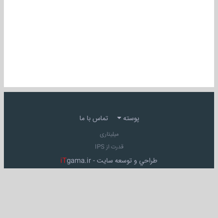
پوسته
تماس با ما
میلیتاری
قدرت از IPS
طراحي و توسعه سايت -
gama.ir
iT