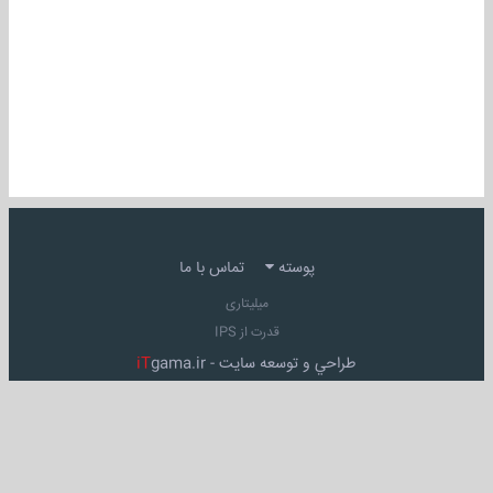
پوسته
تماس با ما
میلیتاری
قدرت از IPS
طراحي و توسعه سايت -
gama.ir
iT