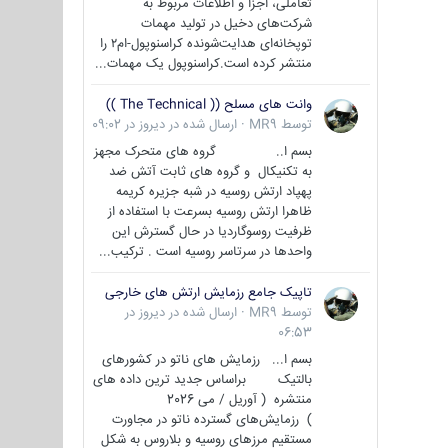
تعاملی، اجزا و اطلاعات مربوط به
شرکت‌های دخیل در تولید مهمات
توپخانه‌ای هدایت‌شونده کراسنوپول-ام۲ را
منتشر کرده است.کراسنوپول یک مهمات...
وانت های مسلح (( The Technical ))
توسط
MR9
·
ارسال شده در
دیروز در 09:02
بسم ا.. گروه های متحرک مجهز
به تکنیکال و گروه های ثابت آتش ضد
پهپاد ارتش روسیه در شبه جزیره کریمه
ظاهرا ارتش روسیه بسرعت با استفاده از
ظرفیت روسوگاردیا در حال گسترش این
واحدها در سرتاسر روسیه است . ترکیب...
تاپیک جامع رزمایش ارتش های خارجی
توسط
MR9
·
ارسال شده در
دیروز در
06:53
بسم ا... رزمایش های ناتو در کشورهای
بالتیک براساس جدید ترین داده های
منتشره ( آوریل / می 2026
) رزمایش‌های گسترده ناتو در مجاورت
مستقیم مرزهای روسیه و بلاروس به شکل