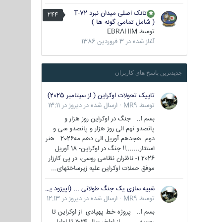
تانک اصلی میدان نبرد T-72
244
( شامل تمامی گونه ها )
توسط
EBRAHIM
آغاز شده در
3 فروردین 1386
جدیدترین پاسخ های کاربران
تاپیک تحولات اوکراین ( از سپتامبر 2025)
توسط
MR9
·
ارسال شده در
دیروز در 13:11
بسم ا.. جنگ در اوکراین روز هزار و
پانصدو نهم الی روز هزار و پانصدو سی و
دوم هجدهم آوریل الی دهم مه2026 هنر
استتار.......!! جنگ در اوکراین- 18 آوریل
2026 1- ناظران نظامی روسی، در پی کارزار
موفق حملات اوکراین علیه زیرساختهای...
شبیه سازی یک جنگ طولانی ... (اپیزود یکم : اوکراین )
توسط
MR9
·
ارسال شده در
دیروز در 12:13
بسم ا.. پروژه خط پهپادی از اوکراین تا
روسیه از اواخر سال ۲۰۲۴ تا اوایل