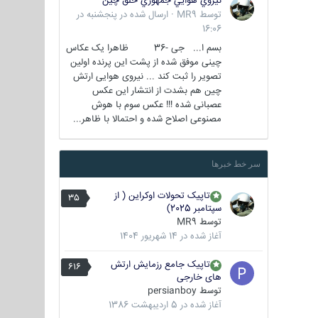
نيروي هوايي جمهوري خلق چين
توسط
MR9
·
ارسال شده در
پنجشنبه در
16:06
بسم ا... جی -36 ظاهرا یک عکاس
چینی موفق شده از پشت این پرنده اولین
تصویر را ثبت کند ... نیروی هوایی ارتش
چین هم بشدت از انتشار این عکس
عصبانی شده !!! عکس سوم با هوش
مصنوعی اصلاح شده و احتمالا با ظاهر...
سر خط خبرها
تاپیک تحولات اوکراین ( از
35
سپتامبر 2025)
توسط
MR9
آغاز شده در
14 شهریور 1404
تاپیک جامع رزمایش ارتش
616
های خارجی
توسط
persianboy
آغاز شده در
5 اردیبهشت 1386