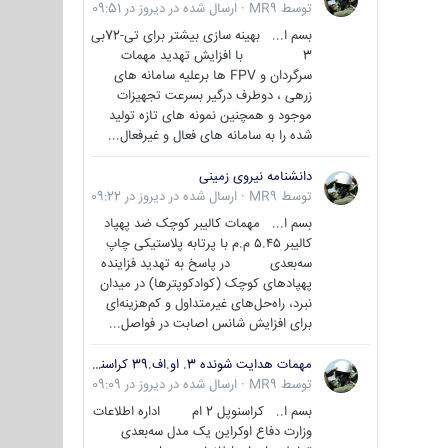
توسط
MR9
·
ارسال شده در
دیروز در 09:51
بسم ا... بهینه سازی بیشتر برای تی-72بی
3 با افزایش تهدید مهمات
سرگردان و FPV ها برعلیه سامانه های
زرهی ، دوطرف درگیر بسرعت تجهیزات
موجود و همچنین نمونه های تازه تولید
شده را به سامانه های فعال و غیرفعال...
دانشنامه نیروی زمینی
توسط
MR9
·
ارسال شده در
دیروز در 09:22
بسم ا... مهمات کالیبر کوچک ضد پهپاد
کالیبر ۵.۴۵ م.م با پرتابه پلاستیکی چاپ
سه‌بعدی در پاسخ به تهدید فزاینده
پهپادهای کوچک (کوادکوپترها) در میدان
نبرد، راه‌حل‌های غیرمتداول و کم‌هزینه‌ای
برای افزایش شانس اصابت در فواصل...
مهمات هدایت شونده 3. او.اف.39 کراسنوپل/بصیر( Krasnopol 3OF39 )
توسط
MR9
·
ارسال شده در
دیروز در 09:09
بسم ا.. کراسنوپل 2 ام اداره اطلاعات
وزارت دفاع اوکراین یک مدل سه‌بعدی