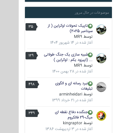
موضوعات در حال مرور
تاپیک تحولات اوکراین ( از
35
سپتامبر 2025)
توسط
MR9
آغاز شده در
14 شهریور 1404
شبیه سازی یک جنگ طولانی
129
... (اپیزود یکم : اوکراین )
توسط
MR9
آغاز شده در
28 بهمن 1400
نبرد رسانه ای و الگوی
498
تبلیغات
توسط
arminheidari
آغاز شده در
21 خرداد 1399
جنگنده دفاع نقطه ای
349
میگ-29 فالکروم
توسط
kingraptor
آغاز شده در
3 اردیبهشت 1386