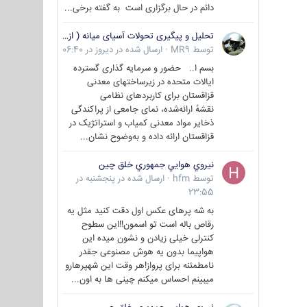
دائم در حال برگزاری است به گفته برخی...
تحلیل و پیگیری تحولات آسیای میانه ( ازبکستان، تاجیکستان، ترکمنستان، قزاقستان و قرقیزستان )
توسط
MR9
·
ارسال شده در
دیروز در 06:40
بسم ا.. حضور و سرمایه گذاری گسترده
ایالات متحده در زیرساختهای معدنی
قزاقستان برای کاربردهای نظامی
نقشهٔ ارائه‌شده، نمای جامعی از پراکندگی
ذخایر مواد معدنی کمیاب و استراتژیک در
قزاقستان ارائه داده و به‌وضوح نشان...
نيروي هوايي جمهوري خلق چين
توسط
hfm
·
ارسال شده در
پنجشنبه در
23:55
به شه پرهای عکس اول دقت کنید مثل یه
رقاص باله است تو اسمون!!این سطوح
کنترلی خیلی زیادن و نشون میده این
هواپیما بدون یه هوش مصنوعی جقدر
نامطمئنه برای پرواز!هر وقت این شهپرهارو
میبینم احساس میکنم چینی ها به اون...