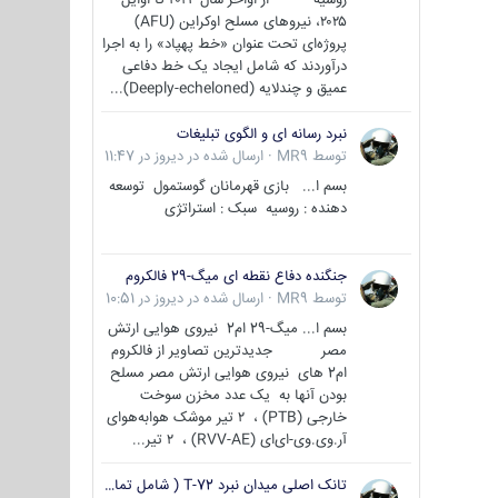
۲۰۲۵، نیروهای مسلح اوکراین (AFU)
پروژه‌ای تحت عنوان «خط پهپاد» را به اجرا
درآوردند که شامل ایجاد یک خط دفاعی
عمیق و چندلایه (Deeply-echeloned)...
نبرد رسانه ای و الگوی تبلیغات
توسط
MR9
·
ارسال شده در
دیروز در 11:47
بسم ا... بازی قهرمانان گوستمول توسعه
دهنده : روسیه سبک : استراتژی
جنگنده دفاع نقطه ای میگ-29 فالکروم
توسط
MR9
·
ارسال شده در
دیروز در 10:51
بسم ا... میگ-29 ام2 نیروی هوایی ارتش
مصر جدیدترین تصاویر از فالکروم
ام2 های نیروی هوایی ارتش مصر مسلح
بودن آنها به یک عدد مخزن سوخت
خارجی (PTB) ، ۲ تیر موشک هوابه‌هوای
آر.وی.وی-ای‌ای (RVV-AE) ، ۲ تیر...
تانک اصلی میدان نبرد T-72 ( شامل تمامی گونه ها )