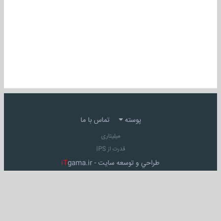
پوسته
تماس با ما
میلیتاری
قدرت از IPS
طراحي و توسعه سايت -
gama.ir
iT