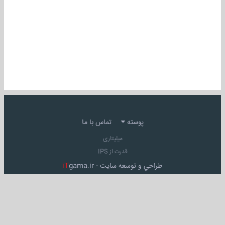
پوسته
تماس با ما
میلیتاری
قدرت از IPS
طراحي و توسعه سايت -
gama.ir
iT