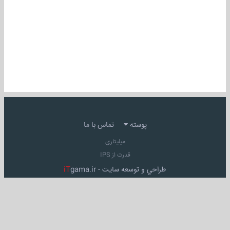
پوسته
تماس با ما
میلیتاری
قدرت از IPS
طراحي و توسعه سايت -
gama.ir
iT