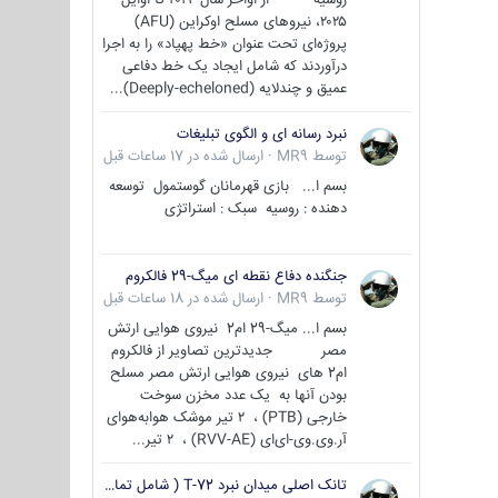
۲۰۲۵، نیروهای مسلح اوکراین (AFU)
پروژه‌ای تحت عنوان «خط پهپاد» را به اجرا
درآوردند که شامل ایجاد یک خط دفاعی
عمیق و چندلایه (Deeply-echeloned)...
نبرد رسانه ای و الگوی تبلیغات
توسط
MR9
·
ارسال شده در
17 ساعات قبل
بسم ا... بازی قهرمانان گوستمول توسعه
دهنده : روسیه سبک : استراتژی
جنگنده دفاع نقطه ای میگ-29 فالکروم
توسط
MR9
·
ارسال شده در
18 ساعات قبل
بسم ا... میگ-29 ام2 نیروی هوایی ارتش
مصر جدیدترین تصاویر از فالکروم
ام2 های نیروی هوایی ارتش مصر مسلح
بودن آنها به یک عدد مخزن سوخت
خارجی (PTB) ، ۲ تیر موشک هوابه‌هوای
آر.وی.وی-ای‌ای (RVV-AE) ، ۲ تیر...
تانک اصلی میدان نبرد T-72 ( شامل تمامی گونه ها )