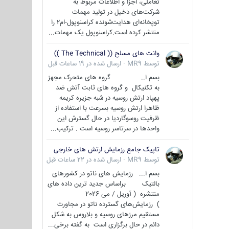
تعاملی، اجزا و اطلاعات مربوط به
شرکت‌های دخیل در تولید مهمات
توپخانه‌ای هدایت‌شونده کراسنوپول-ام۲ را
منتشر کرده است.کراسنوپول یک مهمات...
وانت های مسلح (( The Technical ))
توسط
MR9
·
ارسال شده در
19 ساعات قبل
بسم ا.. گروه های متحرک مجهز
به تکنیکال و گروه های ثابت آتش ضد
پهپاد ارتش روسیه در شبه جزیره کریمه
ظاهرا ارتش روسیه بسرعت با استفاده از
ظرفیت روسوگاردیا در حال گسترش این
واحدها در سرتاسر روسیه است . ترکیب...
تاپیک جامع رزمایش ارتش های خارجی
توسط
MR9
·
ارسال شده در
22 ساعات قبل
بسم ا... رزمایش های ناتو در کشورهای
بالتیک براساس جدید ترین داده های
منتشره ( آوریل / می 2026
) رزمایش‌های گسترده ناتو در مجاورت
مستقیم مرزهای روسیه و بلاروس به شکل
دائم در حال برگزاری است به گفته برخی...