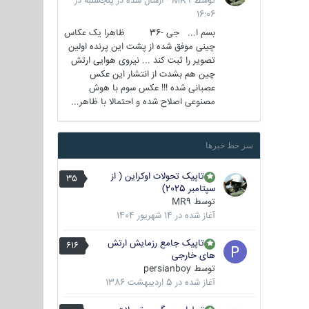
توسط
MR9
·
ارسال شده در
پنجشنبه در
16:06
بسم ا... جی -36 ظاهرا یک عکاس
چینی موفق شده از پشت این پرنده اولین
تصویر را ثبت کند ... نیروی هوایی ارتش
چین هم بشدت از انتشار این عکس
عصبانی شده !!! عکس سوم با هوش
مصنوعی اصلاح شده و احتمالا با ظاهر...
سر خط خبرها
تاپیک تحولات اوکراین ( از
35
سپتامبر 2025)
توسط
MR9
آغاز شده در
14 شهریور 1404
تاپیک جامع رزمایش ارتش
616
های خارجی
توسط
persianboy
آغاز شده در
5 اردیبهشت 1386