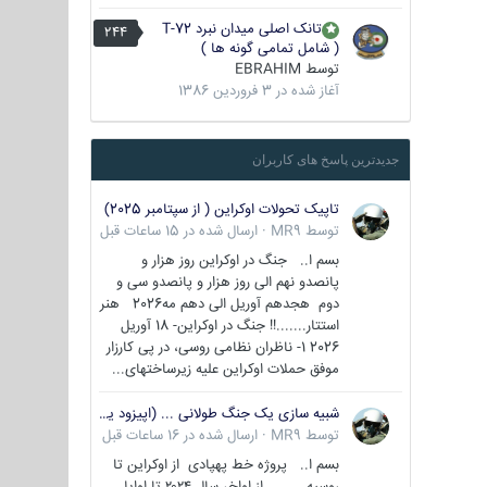
تانک اصلی میدان نبرد T-72
244
( شامل تمامی گونه ها )
توسط
EBRAHIM
آغاز شده در
3 فروردین 1386
جدیدترین پاسخ های کاربران
تاپیک تحولات اوکراین ( از سپتامبر 2025)
توسط
MR9
·
ارسال شده در
15 ساعات قبل
بسم ا.. جنگ در اوکراین روز هزار و
پانصدو نهم الی روز هزار و پانصدو سی و
دوم هجدهم آوریل الی دهم مه2026 هنر
استتار.......!! جنگ در اوکراین- 18 آوریل
2026 1- ناظران نظامی روسی، در پی کارزار
موفق حملات اوکراین علیه زیرساختهای...
شبیه سازی یک جنگ طولانی ... (اپیزود یکم : اوکراین )
توسط
MR9
·
ارسال شده در
16 ساعات قبل
بسم ا.. پروژه خط پهپادی از اوکراین تا
روسیه از اواخر سال ۲۰۲۴ تا اوایل