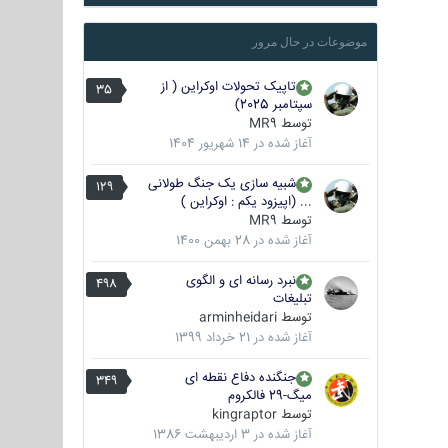
موضوعات در حال مرور
تاپیک تحولات اوکراین ( از
35
سپتامبر 2025)
توسط
MR9
آغاز شده در
14 شهریور 1404
شبیه سازی یک جنگ طولانی
129
... (اپیزود یکم : اوکراین )
توسط
MR9
آغاز شده در
28 بهمن 1400
نبرد رسانه ای و الگوی
498
تبلیغات
توسط
arminheidari
آغاز شده در
21 خرداد 1399
جنگنده دفاع نقطه ای
349
میگ-29 فالکروم
توسط
kingraptor
آغاز شده در
3 اردیبهشت 1386