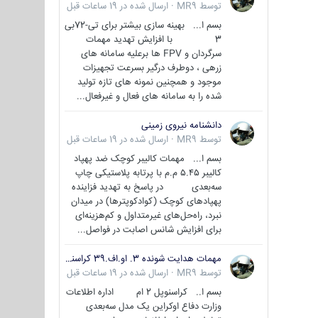
توسط
MR9
·
ارسال شده در
19 ساعات قبل
بسم ا... بهینه سازی بیشتر برای تی-72بی
3 با افزایش تهدید مهمات
سرگردان و FPV ها برعلیه سامانه های
زرهی ، دوطرف درگیر بسرعت تجهیزات
موجود و همچنین نمونه های تازه تولید
شده را به سامانه های فعال و غیرفعال...
دانشنامه نیروی زمینی
توسط
MR9
·
ارسال شده در
19 ساعات قبل
بسم ا... مهمات کالیبر کوچک ضد پهپاد
کالیبر ۵.۴۵ م.م با پرتابه پلاستیکی چاپ
سه‌بعدی در پاسخ به تهدید فزاینده
پهپادهای کوچک (کوادکوپترها) در میدان
نبرد، راه‌حل‌های غیرمتداول و کم‌هزینه‌ای
برای افزایش شانس اصابت در فواصل...
مهمات هدایت شونده 3. او.اف.39 کراسنوپل/بصیر( Krasnopol 3OF39 )
توسط
MR9
·
ارسال شده در
19 ساعات قبل
بسم ا.. کراسنوپل 2 ام اداره اطلاعات
وزارت دفاع اوکراین یک مدل سه‌بعدی