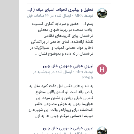
تحلیل و پیگیری تحولات آسیای میانه ( ازبکستان، تاجیکستان، ترکمنستان، قزاقستان و قرقیزستان )
توسط
MR9
·
ارسال شده در
22 ساعات قبل
بسم ا.. حضور و سرمایه گذاری گسترده
ایالات متحده در زیرساختهای معدنی
قزاقستان برای کاربردهای نظامی
نقشهٔ ارائه‌شده، نمای جامعی از پراکندگی
ذخایر مواد معدنی کمیاب و استراتژیک در
قزاقستان ارائه داده و به‌وضوح نشان...
نيروي هوايي جمهوري خلق چين
توسط
hfm
·
ارسال شده در
پنجشنبه در
23:55
به شه پرهای عکس اول دقت کنید مثل یه
رقاص باله است تو اسمون!!این سطوح
کنترلی خیلی زیادن و نشون میده این
هواپیما بدون یه هوش مصنوعی جقدر
نامطمئنه برای پرواز!هر وقت این شهپرهارو
میبینم احساس میکنم چینی ها به اون...
نيروي هوايي جمهوري خلق چين