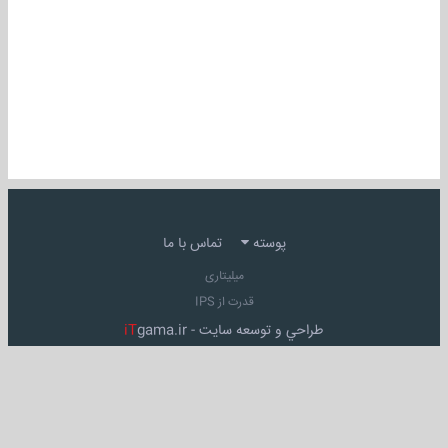
پوسته
تماس با ما
میلیتاری
قدرت از IPS
طراحي و توسعه سايت -
gama.ir
iT