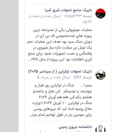
تاپیک جامع تحولات شرق آسیا
توسط
majid363
·
ارسال شده در
شنبه در
05:26
عملیات مونوپولی یکی از محرمانه ترین
پروژه های ضدجاسوسی اف بی آی در
دوران جنگ سرد بود هدف این عملیات حفر
یک تونل زیر سفارت تازه ساز شوروی در
واشنگتن و نصب تجهیزات شنود برای جمع
آوری اطلاعات بود این پروژه از سال ۱۹۷۷...
تاپیک تحولات اوکراین ( از سپتامبر 2025)
توسط
MR9
·
ارسال شده در
مرداد 5
بسم ا... جنگ در اوکراین روز هزار و
چهارصد و نودویکم الی هزار و پانصدو
هشتم یکم الی هفدهم آوریل 2026
جنگ در اوکراین – 1 آوریل 2026 1-وزارت
دفاع روسیه ادعا کرد که نیروهای روسی
برای سومین بار در طول تهاجم تمام عیار...
دانشنامه نیروی زمینی