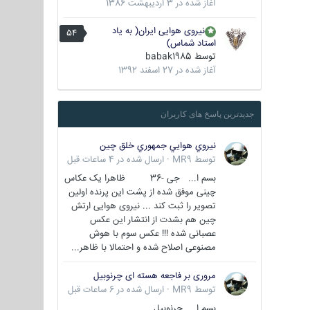
آغاز شده در
3 اردیبهشت 1386
نیروی هوایی ایران( به یاد
54
استاد شماس)
توسط
babak1985
آغاز شده در
27 اسفند 1392
جدیدترین پاسخ های کاربران
نيروي هوايي جمهوري خلق چين
توسط
MR9
·
ارسال شده در
4 ساعات قبل
بسم ا... جی -36 ظاهرا یک عکاس
چینی موفق شده از پشت این پرنده اولین
تصویر را ثبت کند ... نیروی هوایی ارتش
چین هم بشدت از انتشار این عکس
عصبانی شده !!! عکس سوم با هوش
مصنوعی اصلاح شده و احتمالا با ظاهر...
مروری بر فاجعه هسته ای چرنوبیل
توسط
MR9
·
ارسال شده در
6 ساعات قبل
بسم ا.. چرنوبیل