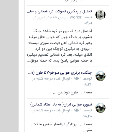
تحلیل و پیگیری تحولات کره شمالی و جنوبی
توسط
worior
·
ارسال شده در
دیروز در
06:01
احتمال دارد که بین دو کره شاهد جنگ
باشیم، بر خلاف چین که خیلی تعلل میکنه
رهبر کره شمالی اهل فرصت سوزی نیست:
- بزودی یه درگیری کوچک بین دو کره
اتفاق میفته. بعد کره شمالی تصمیم میگیره
با حمله هوایی پاسخ بده، که حمله موفق...
جنگنده برتری هوایی سوخو-57 فلون (Su-57/Felon)
توسط
MR9
·
ارسال شده در
سه شنبه در
18:26
بسم ا.. فلون دوکابین ...
نیروی هوایی ایران( به یاد استاد شماس)
توسط
MR9
·
ارسال شده در
سه شنبه در
15:40
بسم ا... پرتابگر ذوالفقار جنس ماکت :
مقوا..