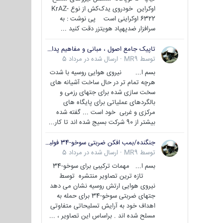
اوکراین خودروی یدک‌کش از نوع KrAZ-
6322 اوکراینی است پی نوشت : به
سرافزار ضدپهپاد هویتزر دقت کنید ...
تاپیک جامع اصول ، مبانی و مفاهیم پدافند غیر عامل
توسط
MR9
·
ارسال شده در
مرداد 5
بسم ا... نیروی هوایی روسیه با شدت
هرچه تمام تر در حال ساخت آشیانه های
سخت سازی شده برای جتهای رزمی و
بالگردهای عملیاتی برای پایگاه های
مرکزی و غربی خود است ... گفته شده
بیشتر از 90 شرکت بسیج شده اند تا کار...
جنگنده/بمب افکن ضربتی سوخو-34 فولبک ( Sukhoi Su-34/Fullback)
توسط
MR9
·
ارسال شده در
مرداد 5
بسم ا... مهمات ترکیبی برای سوخو-34
تازه ترین تصاویر منتشره توسط
نیروی هوایی ارتش روسیه نشان می دهد
جتهای ضربتی سوخو-34 برای حمله به
اهداف خود به آرایش تسلیحاتی متفاوتی
مسلح شده اند . براساس این تصاویر ، ...