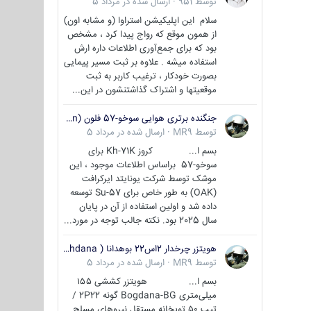
توسط
951
·
ارسال شده در
مرداد 5
سلام این اپلیکیشن استراوا (و مشابه اون)
از همون موقع که رواج پیدا کرد ، مشخص
بود که برای جمع‌آوری اطلاعات داره ارش
استفاده میشه . علاوه بر ثبت مسیر پیمایی
بصورت خودکار ، ترغیب کاربر به ثبت
موقعیتها و اشتراک‌ گذاشتنشون در این...
جنگنده برتری هوایی سوخو-57 فلون (Su-57/Felon)
توسط
MR9
·
ارسال شده در
مرداد 5
بسم ا... کروز Kh-71K برای
سوخو-57 براساس اطلاعات موجود ، این
موشک توسط شرکت یونایتد ایرکرافت
(OAK) به طور خاص برای Su-57 توسعه
داده شد و اولین استفاده از آن در پایان
سال 2025 بود. نکته جالب توجه در مورد...
هویتزر چرخدار 2اس22 بوهدانا ( wheeled howitzer 2S22 Bohdana )
توسط
MR9
·
ارسال شده در
مرداد 5
بسم ا... هویتزر کششی ۱۵۵
میلی‌متری Bogdana-BG گونه 2P22 /
تیپ ۵۰ توپخانه مستقل نیروهای مسلح