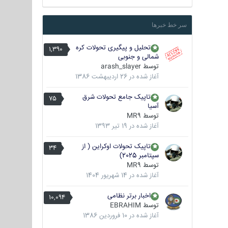
سر خط خبرها
تحلیل و پیگیری تحولات کره
1,390
شمالی و جنوبی
توسط
arash_slayer
آغاز شده در
26 اردیبهشت 1386
تاپیک جامع تحولات شرق
75
آسیا
توسط
MR9
آغاز شده در
19 تیر 1393
تاپیک تحولات اوکراین ( از
34
سپتامبر 2025)
توسط
MR9
آغاز شده در
14 شهریور 1404
اخبار برتر نظامی
10,094
توسط
EBRAHIM
آغاز شده در
10 فروردین 1386