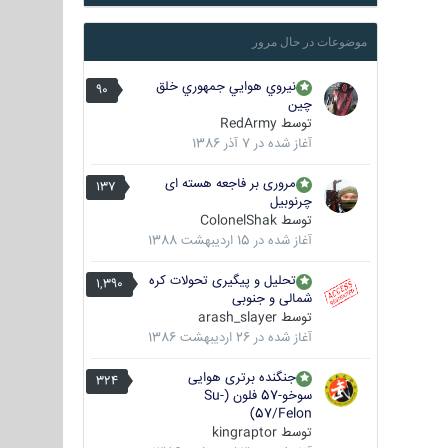
موضوعات در حال مرور
نيروي هوايي جمهوري خلق
90
چين
توسط
RedArmy
آغاز شده در
7 آذر 1386
مروری بر فاجعه هسته ای
137
چرنوبیل
توسط
ColonelShak
آغاز شده در
15 اردیبهشت 1388
تحلیل و پیگیری تحولات کره
1,390
شمالی و جنوبی
توسط
arash_slayer
آغاز شده در
26 اردیبهشت 1386
جنگنده برتری هوایی
324
سوخو-57 فلون (Su-
57/Felon)
توسط
kingraptor