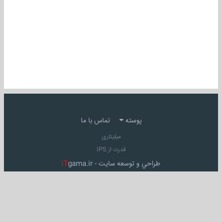
پوسته
تماس با ما
میلیتاری
قدرت از IPS
طراحي و توسعه سايت -
gama.ir
iT