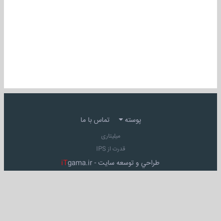
پوسته
تماس با ما
میلیتاری
قدرت از IPS
طراحي و توسعه سايت -
gama.ir
iT