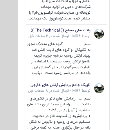
تعاملی، اجزا و اطلاعات مربوط به
شرکت‌های دخیل در تولید مهمات
توپخانه‌ای هدایت‌شونده کراسنوپول-ام۲ را
منتشر کرده است.کراسنوپول یک مهمات...
وانت های مسلح (( The Technical ))
توسط
MR9
·
ارسال شده در
6 ساعات قبل
بسم ا.. گروه های متحرک مجهز
به تکنیکال و گروه های ثابت آتش ضد
پهپاد ارتش روسیه در شبه جزیره کریمه
ظاهرا ارتش روسیه بسرعت با استفاده از
ظرفیت روسوگاردیا در حال گسترش این
واحدها در سرتاسر روسیه است . ترکیب...
تاپیک جامع رزمایش ارتش های خارجی
توسط
MR9
·
ارسال شده در
8 ساعات قبل
بسم ا... رزمایش های ناتو در کشورهای
بالتیک براساس جدید ترین داده های
منتشره ( آوریل / می 2026
) رزمایش‌های گسترده ناتو در مجاورت
مستقیم مرزهای روسیه و بلاروس به شکل
دائم در حال برگزاری است به گفته برخی...