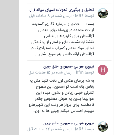
تحلیل و پیگیری تحولات آسیای میانه ( ازبکستان، تاجیکستان، ترکمنستان، قزاقستان و قرقیزستان )
توسط
MR9
·
ارسال شده در
8 ساعات قبل
بسم ا.. حضور و سرمایه گذاری گسترده
ایالات متحده در زیرساختهای معدنی
قزاقستان برای کاربردهای نظامی
نقشهٔ ارائه‌شده، نمای جامعی از پراکندگی
ذخایر مواد معدنی کمیاب و استراتژیک در
قزاقستان ارائه داده و به‌وضوح نشان...
نيروي هوايي جمهوري خلق چين
توسط
hfm
·
ارسال شده در
15 ساعات قبل
به شه پرهای عکس اول دقت کنید مثل یه
رقاص باله است تو اسمون!!این سطوح
کنترلی خیلی زیادن و نشون میده این
هواپیما بدون یه هوش مصنوعی جقدر
نامطمئنه برای پرواز!هر وقت این شهپرهارو
میبینم احساس میکنم چینی ها به اون...
نيروي هوايي جمهوري خلق چين
توسط
MR9
·
ارسال شده در
22 ساعات قبل