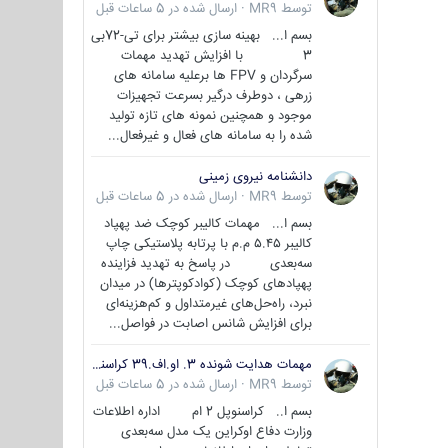
توسط
MR9
·
ارسال شده در
5 ساعات قبل
بسم ا... بهینه سازی بیشتر برای تی-72بی
3 با افزایش تهدید مهمات
سرگردان و FPV ها برعلیه سامانه های
زرهی ، دوطرف درگیر بسرعت تجهیزات
موجود و همچنین نمونه های تازه تولید
شده را به سامانه های فعال و غیرفعال...
دانشنامه نیروی زمینی
توسط
MR9
·
ارسال شده در
5 ساعات قبل
بسم ا... مهمات کالیبر کوچک ضد پهپاد
کالیبر ۵.۴۵ م.م با پرتابه پلاستیکی چاپ
سه‌بعدی در پاسخ به تهدید فزاینده
پهپادهای کوچک (کوادکوپترها) در میدان
نبرد، راه‌حل‌های غیرمتداول و کم‌هزینه‌ای
برای افزایش شانس اصابت در فواصل...
مهمات هدایت شونده 3. او.اف.39 کراسنوپل/بصیر( Krasnopol 3OF39 )
توسط
MR9
·
ارسال شده در
5 ساعات قبل
بسم ا.. کراسنوپل 2 ام اداره اطلاعات
وزارت دفاع اوکراین یک مدل سه‌بعدی