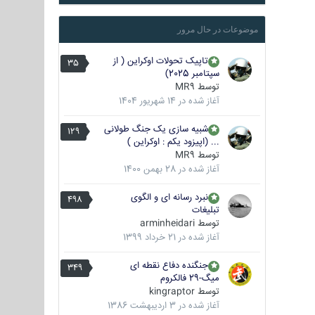
موضوعات در حال مرور
تاپیک تحولات اوکراین ( از
35
سپتامبر 2025)
توسط
MR9
آغاز شده در
14 شهریور 1404
شبیه سازی یک جنگ طولانی
129
... (اپیزود یکم : اوکراین )
توسط
MR9
آغاز شده در
28 بهمن 1400
نبرد رسانه ای و الگوی
498
تبلیغات
توسط
arminheidari
آغاز شده در
21 خرداد 1399
جنگنده دفاع نقطه ای
349
میگ-29 فالکروم
توسط
kingraptor
آغاز شده در
3 اردیبهشت 1386