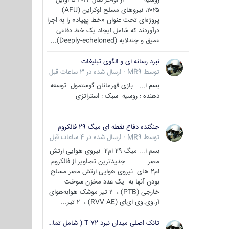
۲۰۲۵، نیروهای مسلح اوکراین (AFU)
پروژه‌ای تحت عنوان «خط پهپاد» را به اجرا
درآوردند که شامل ایجاد یک خط دفاعی
عمیق و چندلایه (Deeply-echeloned)...
نبرد رسانه ای و الگوی تبلیغات
توسط
MR9
·
ارسال شده در
3 ساعات قبل
بسم ا... بازی قهرمانان گوستمول توسعه
دهنده : روسیه سبک : استراتژی
جنگنده دفاع نقطه ای میگ-29 فالکروم
توسط
MR9
·
ارسال شده در
4 ساعات قبل
بسم ا... میگ-29 ام2 نیروی هوایی ارتش
مصر جدیدترین تصاویر از فالکروم
ام2 های نیروی هوایی ارتش مصر مسلح
بودن آنها به یک عدد مخزن سوخت
خارجی (PTB) ، ۲ تیر موشک هوابه‌هوای
آر.وی.وی-ای‌ای (RVV-AE) ، ۲ تیر...
تانک اصلی میدان نبرد T-72 ( شامل تمامی گونه ها )