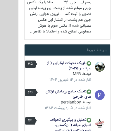
بسم ا... جی -36 ظاهرا یک عکاس
چینی موفق شده از پشت این پرنده اولین
تصویر را ثبت کند ... نیروی هوایی ارتش
چین هم بشدت از انتشار این عکس
عصبانی شده !!! عکس سوم با هوش
مصنوعی اصلاح شده و احتمالا با ظاهر...
سر خط خبرها
تاپیک تحولات اوکراین ( از
35
سپتامبر 2025)
توسط
MR9
آغاز شده در
14 شهریور 1404
تاپیک جامع رزمایش ارتش
616
های خارجی
توسط
persianboy
آغاز شده در
5 اردیبهشت 1386
تحلیل و پیگیری تحولات
121
آسیای میانه ( ازبکستان،
تاجیکستان، ترکمنستان،