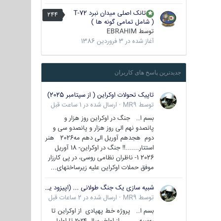
تانک اصلی میدان نبرد T-72
244
( شامل تمامی گونه ها )
توسط
EBRAHIM
آغاز شده در
3 فروردین 1386
جدیدترین پاسخ های کاربران
تاپیک تحولات اوکراین ( از سپتامبر 2025)
توسط
MR9
·
ارسال شده در
1 ساعت قبل
بسم ا.. جنگ در اوکراین روز هزار و
پانصدو نهم الی روز هزار و پانصدو سی و
دوم هجدهم آوریل الی دهم مه2026 هنر
استتار.......!! جنگ در اوکراین- 18 آوریل
2026 1- ناظران نظامی روسی، در پی کارزار
موفق حملات اوکراین علیه زیرساختهای...
شبیه سازی یک جنگ طولانی ... (اپیزود یکم : اوکراین )
توسط
MR9
·
ارسال شده در
2 ساعات قبل
بسم ا.. پروژه خط پهپادی از اوکراین تا
روسیه از اواخر سال ۲۰۲۴ تا اوایل