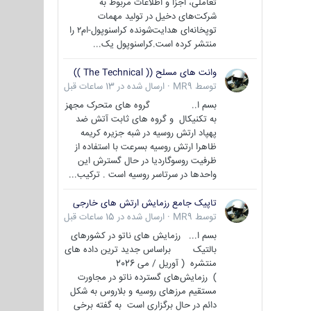
تعاملی، اجزا و اطلاعات مربوط به
شرکت‌های دخیل در تولید مهمات
توپخانه‌ای هدایت‌شونده کراسنوپول-ام۲ را
منتشر کرده است.کراسنوپول یک...
وانت های مسلح (( The Technical ))
توسط
MR9
·
ارسال شده در
13 ساعات قبل
بسم ا.. گروه های متحرک مجهز
به تکنیکال و گروه های ثابت آتش ضد
پهپاد ارتش روسیه در شبه جزیره کریمه
ظاهرا ارتش روسیه بسرعت با استفاده از
ظرفیت روسوگاردیا در حال گسترش این
واحدها در سرتاسر روسیه است . ترکیب...
تاپیک جامع رزمایش ارتش های خارجی
توسط
MR9
·
ارسال شده در
15 ساعات قبل
بسم ا... رزمایش های ناتو در کشورهای
بالتیک براساس جدید ترین داده های
منتشره ( آوریل / می 2026
) رزمایش‌های گسترده ناتو در مجاورت
مستقیم مرزهای روسیه و بلاروس به شکل
دائم در حال برگزاری است به گفته برخی