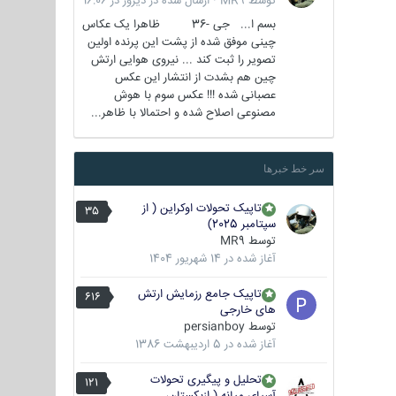
توسط
MR9
·
ارسال شده در
دیروز در 16:06
بسم ا... جی -36 ظاهرا یک عکاس
چینی موفق شده از پشت این پرنده اولین
تصویر را ثبت کند ... نیروی هوایی ارتش
چین هم بشدت از انتشار این عکس
عصبانی شده !!! عکس سوم با هوش
مصنوعی اصلاح شده و احتمالا با ظاهر...
سر خط خبرها
تاپیک تحولات اوکراین ( از
35
سپتامبر 2025)
توسط
MR9
آغاز شده در
14 شهریور 1404
تاپیک جامع رزمایش ارتش
616
های خارجی
توسط
persianboy
آغاز شده در
5 اردیبهشت 1386
تحلیل و پیگیری تحولات
121
آسیای میانه ( ازبکستان،