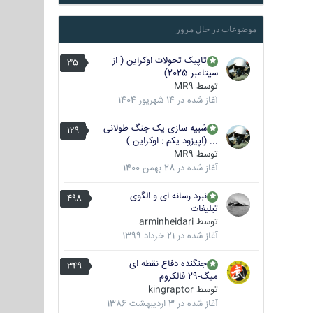
موضوعات در حال مرور
تاپیک تحولات اوکراین ( از
35
سپتامبر 2025)
توسط
MR9
آغاز شده در
14 شهریور 1404
شبیه سازی یک جنگ طولانی
129
... (اپیزود یکم : اوکراین )
توسط
MR9
آغاز شده در
28 بهمن 1400
نبرد رسانه ای و الگوی
498
تبلیغات
توسط
arminheidari
آغاز شده در
21 خرداد 1399
جنگنده دفاع نقطه ای
349
میگ-29 فالکروم
توسط
kingraptor
آغاز شده در
3 اردیبهشت 1386