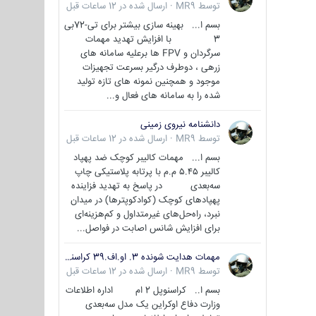
توسط
MR9
·
ارسال شده در
12 ساعات قبل
بسم ا... بهینه سازی بیشتر برای تی-72بی
3 با افزایش تهدید مهمات
سرگردان و FPV ها برعلیه سامانه های
زرهی ، دوطرف درگیر بسرعت تجهیزات
موجود و همچنین نمونه های تازه تولید
شده را به سامانه های فعال و...
دانشنامه نیروی زمینی
توسط
MR9
·
ارسال شده در
12 ساعات قبل
بسم ا... مهمات کالیبر کوچک ضد پهپاد
کالیبر ۵.۴۵ م.م با پرتابه پلاستیکی چاپ
سه‌بعدی در پاسخ به تهدید فزاینده
پهپادهای کوچک (کوادکوپترها) در میدان
نبرد، راه‌حل‌های غیرمتداول و کم‌هزینه‌ای
برای افزایش شانس اصابت در فواصل...
مهمات هدایت شونده 3. او.اف.39 کراسنوپل/بصیر( Krasnopol 3OF39 )
توسط
MR9
·
ارسال شده در
12 ساعات قبل
بسم ا.. کراسنوپل 2 ام اداره اطلاعات
وزارت دفاع اوکراین یک مدل سه‌بعدی