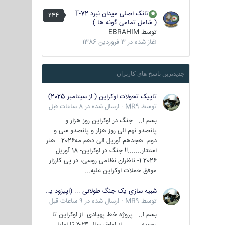
تانک اصلی میدان نبرد T-72
244
( شامل تمامی گونه ها )
توسط
EBRAHIM
آغاز شده در
3 فروردین 1386
جدیدترین پاسخ های کاربران
تاپیک تحولات اوکراین ( از سپتامبر 2025)
توسط
MR9
·
ارسال شده در
8 ساعات قبل
بسم ا.. جنگ در اوکراین روز هزار و
پانصدو نهم الی روز هزار و پانصدو سی و
دوم هجدهم آوریل الی دهم مه2026 هنر
استتار.......!! جنگ در اوکراین- 18 آوریل
2026 1- ناظران نظامی روسی، در پی کارزار
موفق حملات اوکراین علیه...
شبیه سازی یک جنگ طولانی ... (اپیزود یکم : اوکراین )
توسط
MR9
·
ارسال شده در
9 ساعات قبل
بسم ا.. پروژه خط پهپادی از اوکراین تا
روسیه از اواخر سال ۲۰۲۴ تا اوایل