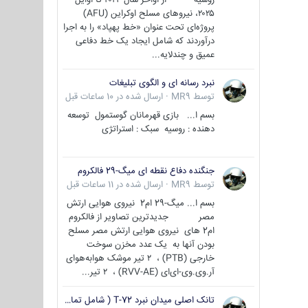
۲۰۲۵، نیروهای مسلح اوکراین (AFU)
پروژه‌ای تحت عنوان «خط پهپاد» را به اجرا
درآوردند که شامل ایجاد یک خط دفاعی
عمیق و چندلایه...
نبرد رسانه ای و الگوی تبلیغات
توسط
MR9
·
ارسال شده در
10 ساعات قبل
بسم ا... بازی قهرمانان گوستمول توسعه
دهنده : روسیه سبک : استراتژی
جنگنده دفاع نقطه ای میگ-29 فالکروم
توسط
MR9
·
ارسال شده در
11 ساعات قبل
بسم ا... میگ-29 ام2 نیروی هوایی ارتش
مصر جدیدترین تصاویر از فالکروم
ام2 های نیروی هوایی ارتش مصر مسلح
بودن آنها به یک عدد مخزن سوخت
خارجی (PTB) ، ۲ تیر موشک هوابه‌هوای
آر.وی.وی-ای‌ای (RVV-AE) ، ۲ تیر...
تانک اصلی میدان نبرد T-72 ( شامل تمامی گونه ها )