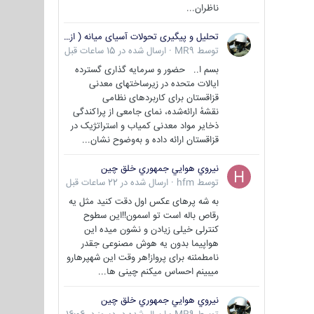
ناظران...
تحلیل و پیگیری تحولات آسیای میانه ( ازبکستان، تاجیکستان، ترکمنستان، قزاقستان و قرقیزستان )
توسط
MR9
·
ارسال شده در
15 ساعات قبل
بسم ا.. حضور و سرمایه گذاری گسترده
ایالات متحده در زیرساختهای معدنی
قزاقستان برای کاربردهای نظامی
نقشهٔ ارائه‌شده، نمای جامعی از پراکندگی
ذخایر مواد معدنی کمیاب و استراتژیک در
قزاقستان ارائه داده و به‌وضوح نشان...
نيروي هوايي جمهوري خلق چين
توسط
hfm
·
ارسال شده در
22 ساعات قبل
به شه پرهای عکس اول دقت کنید مثل یه
رقاص باله است تو اسمون!!این سطوح
کنترلی خیلی زیادن و نشون میده این
هواپیما بدون یه هوش مصنوعی جقدر
نامطمئنه برای پرواز!هر وقت این شهپرهارو
میبینم احساس میکنم چینی ها...
نيروي هوايي جمهوري خلق چين