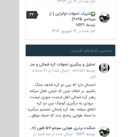
آغاز شده در
19 تیر 1393
تاپیک تحولات اوکراین ( از
34
سپتامبر 2025)
توسط
MR9
آغاز شده در
14 شهریور 1404
جدیدترین پاسخ های کاربران
تحلیل و پیگیری تحولات کره شمالی و جنوبی
توسط
worior
·
ارسال شده در
21 ساعات
قبل
احتمال دارد که بین دو کره شاهد جنگ
باشیم، بر خلاف چین که خیلی تعلل میکنه
رهبر کره شمالی اهل فرصت سوزی نیست:
- بزودی یه درگیری کوچک بین دو کره
اتفاق میفته. بعد کره شمالی تصمیم میگیره
با حمله هوایی پاسخ بده، که حمله موفق...
جنگنده برتری هوایی سوخو-57 فلون (Su-57/Felon)
توسط
MR9
·
ارسال شده در
سه شنبه در