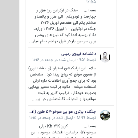
12:55
بسم ا... جنگ در اوکراین روز هزار و
چهارصد و نودویکم الی هزار و پانصدو
هشتم یکم الی هفدهم آوریل 2026
جنگ در اوکراین – 1 آوریل 2026 1-وزارت
دفاع روسیه ادعا کرد که نیروهای روسی
برای سومین بار در طول تهاجم تمام عیار...
دانشنامه نیروی زمینی
توسط
951
·
ارسال شده در
جمعه در 11:16
سلام این اپلیکیشن استراوا (و مشابه اون)
از همون موقع که رواج پیدا کرد ، مشخص
بود که برای جمع‌آوری اطلاعات داره ارش
استفاده میشه . علاوه بر ثبت مسیر پیمایی
بصورت خودکار ، ترغیب کاربر به ثبت
موقعیتها و اشتراک‌ گذاشتنشون در این...
جنگنده برتری هوایی سوخو-57 فلون (Su-57/Felon)
توسط
MR9
·
ارسال شده در
جمعه در 11:15
بسم ا... کروز Kh-71K برای
سوخو-57 براساس اطلاعات موجود ، این