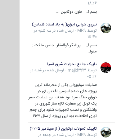
18:26
بسم ا.. فلون دوکابین ...
نیروی هوایی ایران( به یاد استاد شماس)
توسط
MR9
·
ارسال شده در
سه شنبه در
15:40
بسم ا... پرتابگر ذوالفقار جنس ماکت :
مقوا..
تاپیک جامع تحولات شرق آسیا
توسط
majid363
·
ارسال شده در
شنبه در
05:26
عملیات مونوپولی یکی از محرمانه ترین
پروژه های ضدجاسوسی اف بی آی در
دوران جنگ سرد بود هدف این عملیات حفر
یک تونل زیر سفارت تازه ساز شوروی در
واشنگتن و نصب تجهیزات شنود برای جمع
آوری اطلاعات بود این پروژه از سال ۱۹۷۷...
تاپیک تحولات اوکراین ( از سپتامبر 2025)
توسط
MR9
·
ارسال شده در
جمعه در