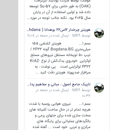
موشک توسط شرکت یونایتد ایرکرافت
(OAK) به طور خاص برای Su-57 توسعه
داده شد و اولین استفاده از آن در پایان
سال 2025 بود. نکته جالب توجه در مورد...
هویتزر چرخدار 2اس22 بوهدانا ( wheeled howitzer 2S22 Bohdana )
توسط
MR9
·
ارسال شده در
جمعه در 11:08
بسم ا... هویتزر کششی ۱۵۵
میلی‌متری Bogdana-BG گونه 2P22 /
تیپ ۵۰ توپخانه مستقل نیروهای مسلح
اوکراین خودروی یدک‌کش از نوع KrAZ-
6322 اوکراینی است پی نوشت : به
سرافزار ضدپهپاد هویتزر دقت کنید ...
تاپیک جامع اصول ، مبانی و مفاهیم پدافند غیر عامل
توسط
MR9
·
ارسال شده در
جمعه در
10:32
بسم ا... نیروی هوایی روسیه با شدت
هرچه تمام تر در حال ساخت آشیانه های
سخت سازی شده برای جتهای رزمی و
بالگردهای عملیاتی برای پایگاه های
مرکزی و غربی خود است ... گفته شده