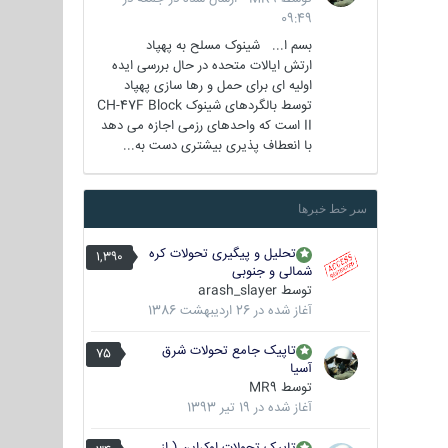
09:49
بسم ا... شینوک مسلح به پهپاد
ارتش ایالات متحده در حال بررسی ایده
اولیه ای برای حمل و رها سازی پهپاد
توسط بالگردهای شینوک CH-47F Block
II است که واحدهای رزمی اجازه می دهد
با انعطاف پذیری بیشتری دست به...
سر خط خبرها
تحلیل و پیگیری تحولات کره
1,390
شمالی و جنوبی
توسط
arash_slayer
آغاز شده در
26 اردیبهشت 1386
تاپیک جامع تحولات شرق
75
آسیا
توسط
MR9
آغاز شده در
19 تیر 1393
تاپیک تحولات اوکراین ( از