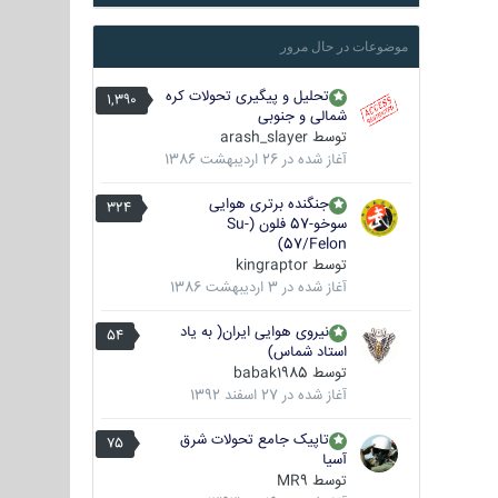
موضوعات در حال مرور
تحلیل و پیگیری تحولات کره
1,390
شمالی و جنوبی
توسط
arash_slayer
آغاز شده در
26 اردیبهشت 1386
جنگنده برتری هوایی
324
سوخو-57 فلون (Su-
57/Felon)
توسط
kingraptor
آغاز شده در
3 اردیبهشت 1386
نیروی هوایی ایران( به یاد
54
استاد شماس)
توسط
babak1985
آغاز شده در
27 اسفند 1392
تاپیک جامع تحولات شرق
75
آسیا
توسط
MR9