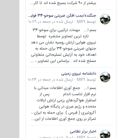
بیشتر از 90 شرکت بسیج شده اند تا کار...
جنگنده/بمب افکن ضربتی سوخو-34 فولبک ( Sukhoi Su-34/Fullback)
توسط
MR9
·
ارسال شده در
جمعه در 10:29
بسم ا... مهمات ترکیبی برای سوخو-34
تازه ترین تصاویر منتشره توسط
نیروی هوایی ارتش روسیه نشان می دهد
جتهای ضربتی سوخو-34 برای حمله به
اهداف خود به آرایش تسلیحاتی متفاوتی
مسلح شده اند . براساس این تصاویر ، ...
دانشنامه نیروی زمینی
توسط
MR9
·
ارسال شده در
جمعه در 10:24
بسم ا... جمع آوری اطلاعات میدانی با
نرم افزار تناسب اندام پس از
استقرار هواگردهای رزمی ارتش ایالات
متحده و رژیم عبری در پایگاه هوایی
آکروتیری ( قبرس ) برای حمله به ایران ،
تمرکز بر روی جمع آوری اطلاعات از این...
اخبار برتر نظامی
توسط
MR9
·
ارسال شده در
جمعه در