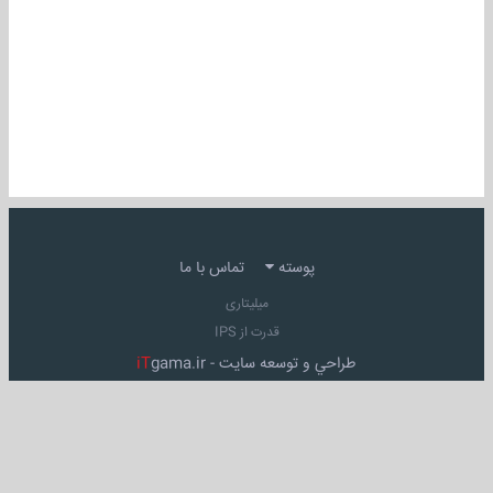
پوسته
تماس با ما
میلیتاری
قدرت از IPS
طراحي و توسعه سايت -
gama.ir
iT