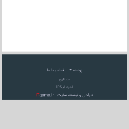
پوسته
تماس با ما
میلیتاری
قدرت از IPS
طراحي و توسعه سايت -
gama.ir
iT