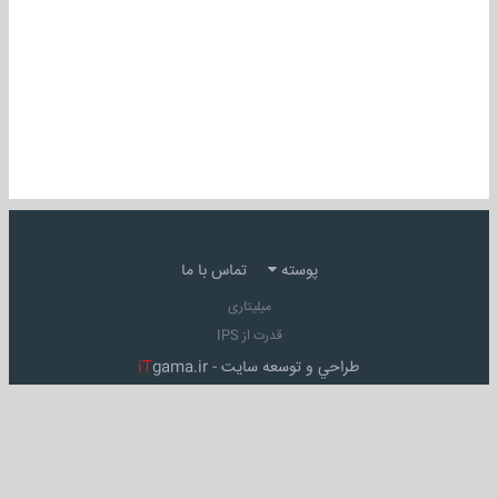
پوسته
تماس با ما
میلیتاری
قدرت از IPS
طراحي و توسعه سايت -
gama.ir
iT