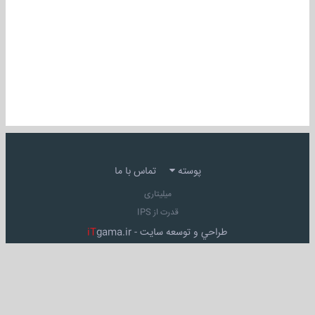
پوسته
تماس با ما
میلیتاری
قدرت از IPS
طراحي و توسعه سايت -
gama.ir
iT