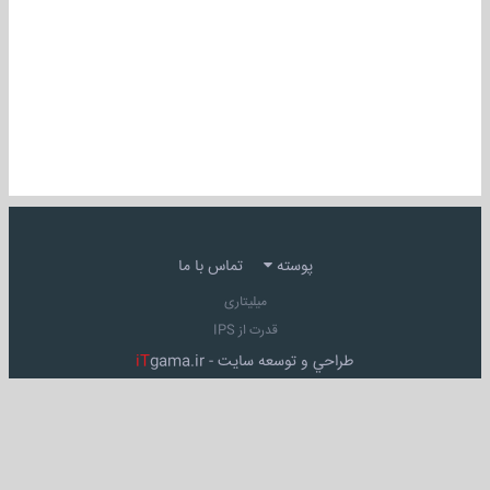
پوسته
تماس با ما
میلیتاری
قدرت از IPS
طراحي و توسعه سايت -
gama.ir
iT