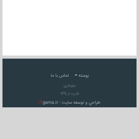
پوسته
تماس با ما
میلیتاری
قدرت از IPS
طراحي و توسعه سايت -
gama.ir
iT