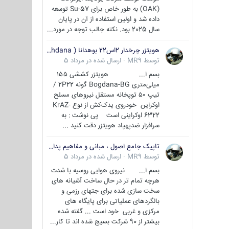
(OAK) به طور خاص برای Su-57 توسعه
داده شد و اولین استفاده از آن در پایان
سال 2025 بود. نکته جالب توجه در مورد...
هویتزر چرخدار 2اس22 بوهدانا ( wheeled howitzer 2S22 Bohdana )
توسط
MR9
·
ارسال شده در
مرداد 5
بسم ا... هویتزر کششی ۱۵۵
میلی‌متری Bogdana-BG گونه 2P22 /
تیپ ۵۰ توپخانه مستقل نیروهای مسلح
اوکراین خودروی یدک‌کش از نوع KrAZ-
6322 اوکراینی است پی نوشت : به
سرافزار ضدپهپاد هویتزر دقت کنید ...
تاپیک جامع اصول ، مبانی و مفاهیم پدافند غیر عامل
توسط
MR9
·
ارسال شده در
مرداد 5
بسم ا... نیروی هوایی روسیه با شدت
هرچه تمام تر در حال ساخت آشیانه های
سخت سازی شده برای جتهای رزمی و
بالگردهای عملیاتی برای پایگاه های
مرکزی و غربی خود است ... گفته شده
بیشتر از 90 شرکت بسیج شده اند تا کار...