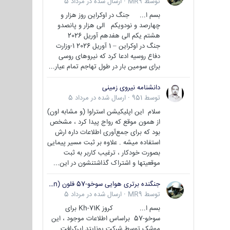
توسط
MR9
·
ارسال شده در
مرداد 5
بسم ا... جنگ در اوکراین روز هزار و
چهارصد و نودویکم الی هزار و پانصدو
هشتم یکم الی هفدهم آوریل 2026
جنگ در اوکراین – 1 آوریل 2026 1-وزارت
دفاع روسیه ادعا کرد که نیروهای روسی
برای سومین بار در طول تهاجم تمام عیار...
دانشنامه نیروی زمینی
توسط
951
·
ارسال شده در
مرداد 5
سلام این اپلیکیشن استراوا (و مشابه اون)
از همون موقع که رواج پیدا کرد ، مشخص
بود که برای جمع‌آوری اطلاعات داره ارش
استفاده میشه . علاوه بر ثبت مسیر پیمایی
بصورت خودکار ، ترغیب کاربر به ثبت
موقعیتها و اشتراک‌ گذاشتنشون در این...
جنگنده برتری هوایی سوخو-57 فلون (Su-57/Felon)
توسط
MR9
·
ارسال شده در
مرداد 5
بسم ا... کروز Kh-71K برای
سوخو-57 براساس اطلاعات موجود ، این
موشک توسط شرکت یونایتد ایرکرافت