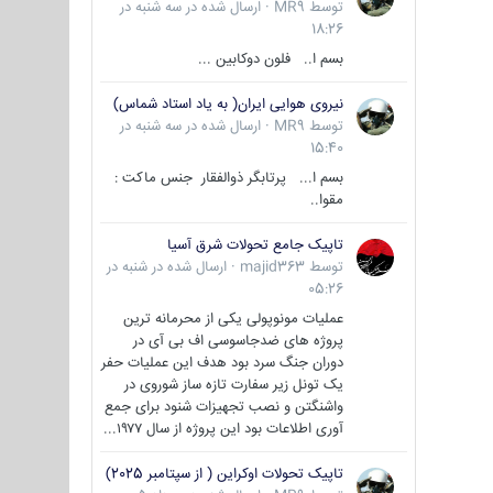
توسط
MR9
·
ارسال شده در
سه شنبه در
18:26
بسم ا.. فلون دوکابین ...
نیروی هوایی ایران( به یاد استاد شماس)
توسط
MR9
·
ارسال شده در
سه شنبه در
15:40
بسم ا... پرتابگر ذوالفقار جنس ماکت :
مقوا..
تاپیک جامع تحولات شرق آسیا
توسط
majid363
·
ارسال شده در
شنبه در
05:26
عملیات مونوپولی یکی از محرمانه ترین
پروژه های ضدجاسوسی اف بی آی در
دوران جنگ سرد بود هدف این عملیات حفر
یک تونل زیر سفارت تازه ساز شوروی در
واشنگتن و نصب تجهیزات شنود برای جمع
آوری اطلاعات بود این پروژه از سال ۱۹۷۷...
تاپیک تحولات اوکراین ( از سپتامبر 2025)