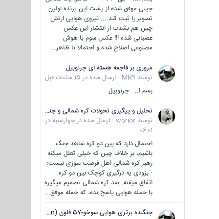
چینی موفق شده از پشت این پرنده اولین
تصویر را ثبت کند ... نیروی هوایی ارتش
چین هم بشدت از انتشار این عکس
عصبانی شده !!! عکس سوم با هوش
مصنوعی اصلاح شده و احتمالا با ظاهر...
مروری بر فاجعه هسته ای چرنوبیل
توسط
MR9
·
ارسال شده در
15 ساعات قبل
بسم ا.. چرنوبیل
تحلیل و پیگیری تحولات کره شمالی و جنوبی
توسط
worior
·
ارسال شده در
چهارشنبه در
06:01
احتمال دارد که بین دو کره شاهد جنگ
باشیم، بر خلاف چین که خیلی تعلل میکنه
رهبر کره شمالی اهل فرصت سوزی نیست:
- بزودی یه درگیری کوچک بین دو کره
اتفاق میفته. بعد کره شمالی تصمیم میگیره
با حمله هوایی پاسخ بده، که حمله موفق...
جنگنده برتری هوایی سوخو-57 فلون (Su-57/Felon)