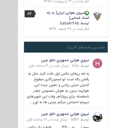
آغاز شده در
3 اردیبهشت 1386
نیروی هوایی ایران( به یاد
54
استاد شماس)
توسط
babak1985
آغاز شده در
27 اسفند 1392
جدیدترین پاسخ های کاربران
نيروي هوايي جمهوري خلق چين
توسط
hfm
·
ارسال شده در
4 ساعات قبل
به شه پرهای عکس اول دقت کنید مثل یه
رقاص باله است تو اسمون!!این سطوح
کنترلی خیلی زیادن و نشون میده این
هواپیما بدون یه هوش مصنوعی جقدر
نامطمئنه برای پرواز!هر وقت این شهپرهارو
میبینم احساس میکنم چینی ها به اون...
نيروي هوايي جمهوري خلق چين
توسط
MR9
·
ارسال شده در
12 ساعات قبل
بسم ا... جی -36 ظاهرا یک عکاس