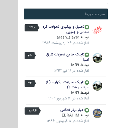
سر خط خبرها
تحلیل و پیگیری تحولات کره
1,390
شمالی و جنوبی
توسط
arash_slayer
آغاز شده در
26 اردیبهشت 1386
تاپیک جامع تحولات شرق
75
آسیا
توسط
MR9
آغاز شده در
19 تیر 1393
تاپیک تحولات اوکراین ( از
34
سپتامبر 2025)
توسط
MR9
آغاز شده در
14 شهریور 1404
اخبار برتر نظامی
10,094
توسط
EBRAHIM
آغاز شده در
10 فروردین 1386