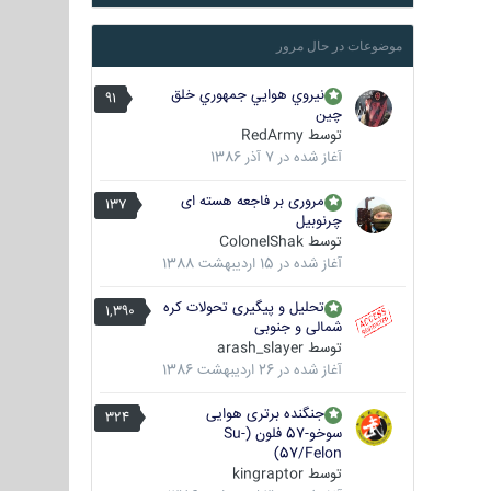
موضوعات در حال مرور
نيروي هوايي جمهوري خلق
91
چين
توسط
RedArmy
آغاز شده در
7 آذر 1386
مروری بر فاجعه هسته ای
137
چرنوبیل
توسط
ColonelShak
آغاز شده در
15 اردیبهشت 1388
تحلیل و پیگیری تحولات کره
1,390
شمالی و جنوبی
توسط
arash_slayer
آغاز شده در
26 اردیبهشت 1386
جنگنده برتری هوایی
324
سوخو-57 فلون (Su-
57/Felon)
توسط
kingraptor