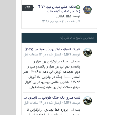
تانک اصلی میدان نبرد T-72
244
( شامل تمامی گونه ها )
توسط
EBRAHIM
آغاز شده در
3 فروردین 1386
جدیدترین پاسخ های کاربران
تاپیک تحولات اوکراین ( از سپتامبر 2025)
توسط
MR9
·
ارسال شده در
13 ساعات قبل
بسم ا.. جنگ در اوکراین روز هزار و
پانصدو نهم الی روز هزار و پانصدو سی و
دوم هجدهم آوریل الی دهم مه2026 هنر
استتار.......!! جنگ در اوکراین- 18 آوریل
2026 1- ناظران نظامی روسی، در پی کارزار
موفق حملات اوکراین علیه زیرساختهای...
شبیه سازی یک جنگ طولانی ... (اپیزود یکم : اوکراین )
توسط
MR9
·
ارسال شده در
14 ساعات قبل
بسم ا.. پروژه خط پهپادی از اوکراین تا
روسیه از اواخر سال ۲۰۲۴ تا اوایل