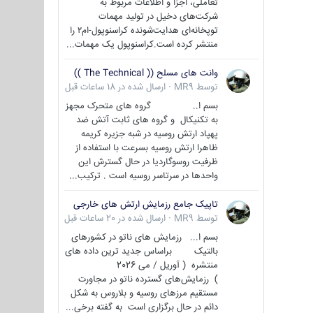
تعاملی، اجزا و اطلاعات مربوط به
شرکت‌های دخیل در تولید مهمات
توپخانه‌ای هدایت‌شونده کراسنوپول-ام۲ را
منتشر کرده است.کراسنوپول یک مهمات...
وانت های مسلح (( The Technical ))
توسط
MR9
·
ارسال شده در
18 ساعات قبل
بسم ا.. گروه های متحرک مجهز
به تکنیکال و گروه های ثابت آتش ضد
پهپاد ارتش روسیه در شبه جزیره کریمه
ظاهرا ارتش روسیه بسرعت با استفاده از
ظرفیت روسوگاردیا در حال گسترش این
واحدها در سرتاسر روسیه است . ترکیب...
تاپیک جامع رزمایش ارتش های خارجی
توسط
MR9
·
ارسال شده در
20 ساعات قبل
بسم ا... رزمایش های ناتو در کشورهای
بالتیک براساس جدید ترین داده های
منتشره ( آوریل / می 2026
) رزمایش‌های گسترده ناتو در مجاورت
مستقیم مرزهای روسیه و بلاروس به شکل
دائم در حال برگزاری است به گفته برخی...