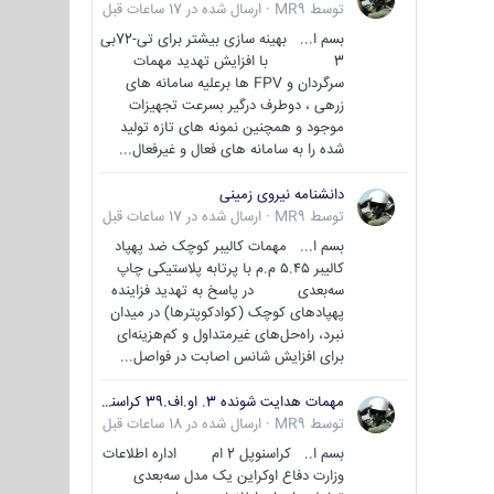
توسط
MR9
·
ارسال شده در
17 ساعات قبل
بسم ا... بهینه سازی بیشتر برای تی-72بی
3 با افزایش تهدید مهمات
سرگردان و FPV ها برعلیه سامانه های
زرهی ، دوطرف درگیر بسرعت تجهیزات
موجود و همچنین نمونه های تازه تولید
شده را به سامانه های فعال و غیرفعال...
دانشنامه نیروی زمینی
توسط
MR9
·
ارسال شده در
17 ساعات قبل
بسم ا... مهمات کالیبر کوچک ضد پهپاد
کالیبر ۵.۴۵ م.م با پرتابه پلاستیکی چاپ
سه‌بعدی در پاسخ به تهدید فزاینده
پهپادهای کوچک (کوادکوپترها) در میدان
نبرد، راه‌حل‌های غیرمتداول و کم‌هزینه‌ای
برای افزایش شانس اصابت در فواصل...
مهمات هدایت شونده 3. او.اف.39 کراسنوپل/بصیر( Krasnopol 3OF39 )
توسط
MR9
·
ارسال شده در
18 ساعات قبل
بسم ا.. کراسنوپل 2 ام اداره اطلاعات
وزارت دفاع اوکراین یک مدل سه‌بعدی