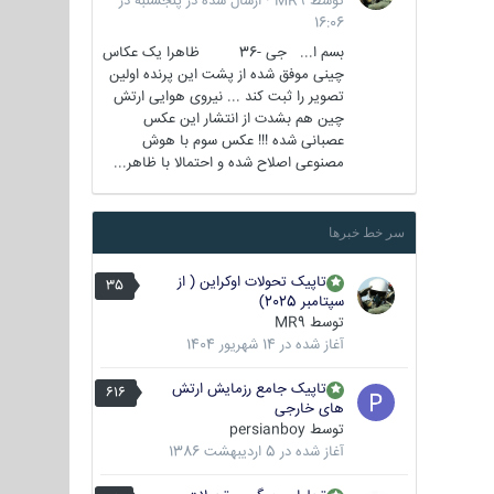
توسط
MR9
·
ارسال شده در
پنجشنبه در
16:06
بسم ا... جی -36 ظاهرا یک عکاس
چینی موفق شده از پشت این پرنده اولین
تصویر را ثبت کند ... نیروی هوایی ارتش
چین هم بشدت از انتشار این عکس
عصبانی شده !!! عکس سوم با هوش
مصنوعی اصلاح شده و احتمالا با ظاهر...
سر خط خبرها
تاپیک تحولات اوکراین ( از
35
سپتامبر 2025)
توسط
MR9
آغاز شده در
14 شهریور 1404
تاپیک جامع رزمایش ارتش
616
های خارجی
توسط
persianboy
آغاز شده در
5 اردیبهشت 1386