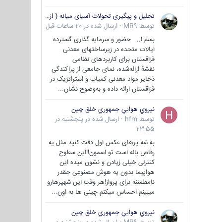
تحلیل و پیگیری تحولات آسیای میانه ( ازبکستان، تاجیکستان، ترکمنستان، قزاقستان و قرقیزستان )
توسط
MR9
·
ارسال شده در
20 ساعات قبل
بسم ا.. حضور و سرمایه گذاری گسترده
ایالات متحده در زیرساختهای معدنی
قزاقستان برای کاربردهای نظامی
نقشهٔ ارائه‌شده، نمای جامعی از پراکندگی
ذخایر مواد معدنی کمیاب و استراتژیک در
قزاقستان ارائه داده و به‌وضوح نشان...
نيروي هوايي جمهوري خلق چين
توسط
hfm
·
ارسال شده در
پنجشنبه در
23:55
به شه پرهای عکس اول دقت کنید مثل یه
رقاص باله است تو اسمون!!این سطوح
کنترلی خیلی زیادن و نشون میده این
هواپیما بدون یه هوش مصنوعی جقدر
نامطمئنه برای پرواز!هر وقت این شهپرهارو
میبینم احساس میکنم چینی ها به اون...
نيروي هوايي جمهوري خلق چين