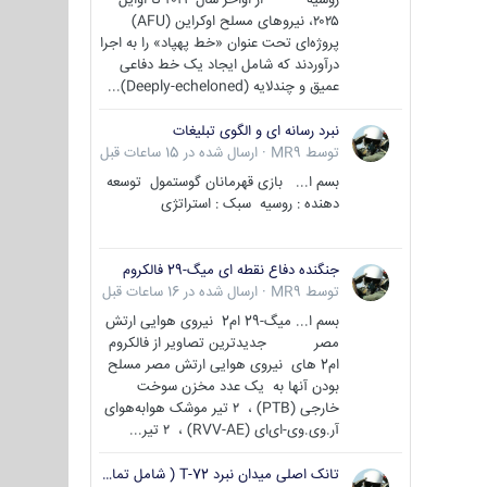
۲۰۲۵، نیروهای مسلح اوکراین (AFU)
پروژه‌ای تحت عنوان «خط پهپاد» را به اجرا
درآوردند که شامل ایجاد یک خط دفاعی
عمیق و چندلایه (Deeply-echeloned)...
نبرد رسانه ای و الگوی تبلیغات
توسط
MR9
·
ارسال شده در
15 ساعات قبل
بسم ا... بازی قهرمانان گوستمول توسعه
دهنده : روسیه سبک : استراتژی
جنگنده دفاع نقطه ای میگ-29 فالکروم
توسط
MR9
·
ارسال شده در
16 ساعات قبل
بسم ا... میگ-29 ام2 نیروی هوایی ارتش
مصر جدیدترین تصاویر از فالکروم
ام2 های نیروی هوایی ارتش مصر مسلح
بودن آنها به یک عدد مخزن سوخت
خارجی (PTB) ، ۲ تیر موشک هوابه‌هوای
آر.وی.وی-ای‌ای (RVV-AE) ، ۲ تیر...
تانک اصلی میدان نبرد T-72 ( شامل تمامی گونه ها )