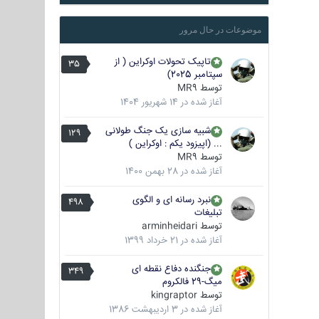
موضوعات در حال مرور
تاپیک تحولات اوکراین ( از
35
سپتامبر 2025)
توسط
MR9
آغاز شده در
14 شهریور 1404
شبیه سازی یک جنگ طولانی
129
... (اپیزود یکم : اوکراین )
توسط
MR9
آغاز شده در
28 بهمن 1400
نبرد رسانه ای و الگوی
498
تبلیغات
توسط
arminheidari
آغاز شده در
21 خرداد 1399
جنگنده دفاع نقطه ای
349
میگ-29 فالکروم
توسط
kingraptor
آغاز شده در
3 اردیبهشت 1386