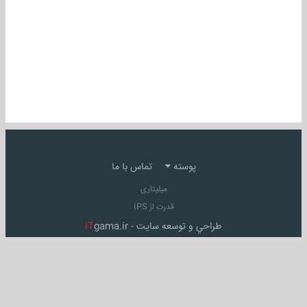
پوسته
تماس با ما
میلیتاری
قدرت از IPS
طراحي و توسعه سايت -
gama.ir
iT