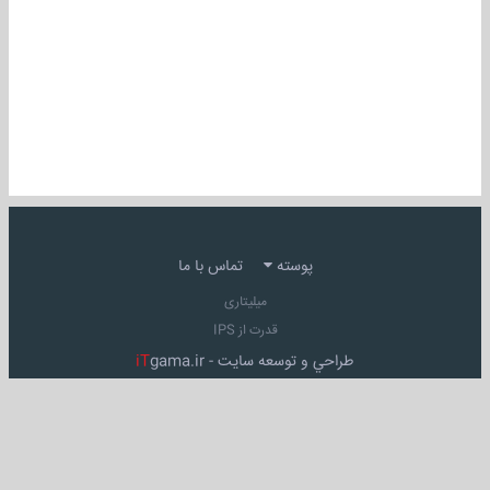
پوسته
تماس با ما
میلیتاری
قدرت از IPS
طراحي و توسعه سايت -
gama.ir
iT