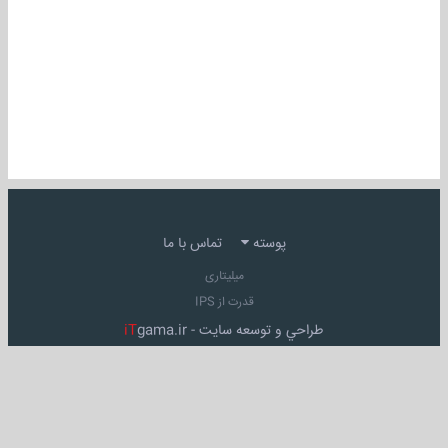
پوسته
تماس با ما
میلیتاری
قدرت از IPS
طراحي و توسعه سايت -
gama.ir
iT