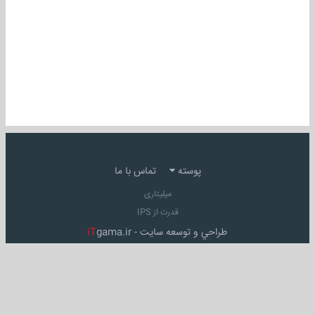
پوسته
تماس با ما
میلیتاری
قدرت از IPS
طراحي و توسعه سايت -
gama.ir
iT