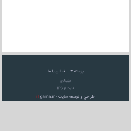
پوسته
تماس با ما
میلیتاری
قدرت از IPS
طراحي و توسعه سايت -
gama.ir
iT