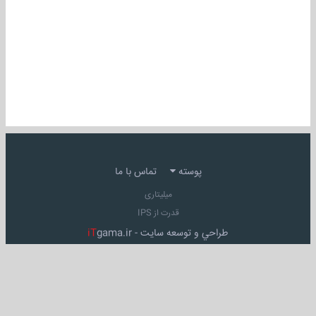
پوسته
تماس با ما
میلیتاری
قدرت از IPS
طراحي و توسعه سايت -
gama.ir
iT