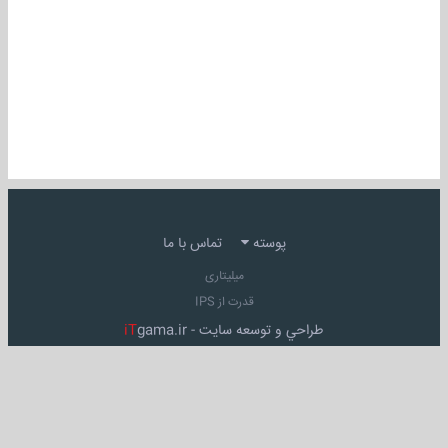
پوسته
تماس با ما
میلیتاری
قدرت از IPS
طراحي و توسعه سايت -
gama.ir
iT