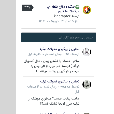
جنگنده دفاع نقطه ای
349
میگ-29 فالکروم
توسط
kingraptor
آغاز شده در
3 اردیبهشت 1386
جدیدترین پاسخ های کاربران
تحلیل و پیگیری تحولات ترکیه
توسط
951
·
ارسال شده در
10 دقیقه قبل
سلام احتمالا با کشتی ببرن ، مثل کشورای
دیگه ( فرانسه هم میبره از اقیانوس رد
میکنه و در گویان پرتاب میکنه ! )
تحلیل و پیگیری تحولات ترکیه
توسط
worior
·
ارسال شده در
4 ساعات
قبل
سایت پرتاب هست؟ میخوان موشک از
ترکیه ببرن اونجا شلیک کنند؟!!