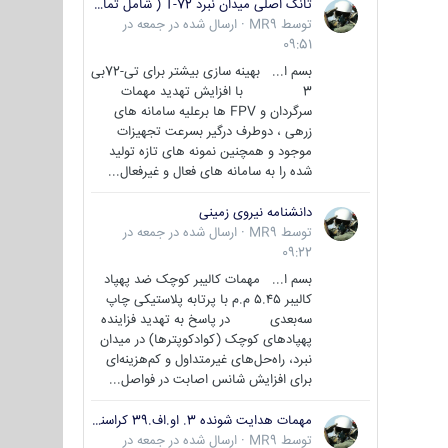
تانک اصلی میدان نبرد T-72 ( شامل تمامی گونه ها )
توسط
MR9
·
ارسال شده در
جمعه در
09:51
بسم ا... بهینه سازی بیشتر برای تی-72بی
3 با افزایش تهدید مهمات
سرگردان و FPV ها برعلیه سامانه های
زرهی ، دوطرف درگیر بسرعت تجهیزات
موجود و همچنین نمونه های تازه تولید
شده را به سامانه های فعال و غیرفعال...
دانشنامه نیروی زمینی
توسط
MR9
·
ارسال شده در
جمعه در
09:22
بسم ا... مهمات کالیبر کوچک ضد پهپاد
کالیبر ۵.۴۵ م.م با پرتابه پلاستیکی چاپ
سه‌بعدی در پاسخ به تهدید فزاینده
پهپادهای کوچک (کوادکوپترها) در میدان
نبرد، راه‌حل‌های غیرمتداول و کم‌هزینه‌ای
برای افزایش شانس اصابت در فواصل...
مهمات هدایت شونده 3. او.اف.39 کراسنوپل/بصیر( Krasnopol 3OF39 )
توسط
MR9
·
ارسال شده در
جمعه در