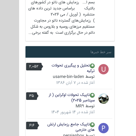
بسم ا... رزمایش های ناتو در کشورهای
بالتیک براساس جدید ترین داده های
منتشره ( آوریل / می 2026
) رزمایش‌های گسترده ناتو در مجاورت
مستقیم مرزهای روسیه و بلاروس به شکل
دائم در حال برگزاری است به گفته برخی...
سر خط خبرها
تحلیل و پیگیری تحولات
2,052
ترکیه
توسط
usame-bin-laden
آغاز شده در
7 آبان 1386
تاپیک تحولات اوکراین ( از
35
سپتامبر 2025)
توسط
MR9
آغاز شده در
14 شهریور 1404
تاپیک جامع رزمایش ارتش
616
های خارجی
توسط
persianboy