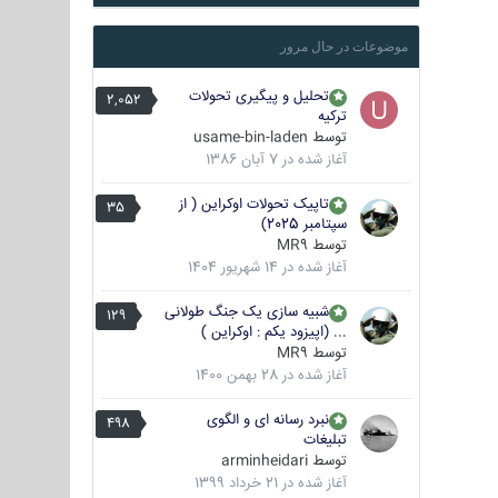
موضوعات در حال مرور
تحلیل و پیگیری تحولات
2,052
ترکیه
توسط
usame-bin-laden
آغاز شده در
7 آبان 1386
تاپیک تحولات اوکراین ( از
35
سپتامبر 2025)
توسط
MR9
آغاز شده در
14 شهریور 1404
شبیه سازی یک جنگ طولانی
129
... (اپیزود یکم : اوکراین )
توسط
MR9
آغاز شده در
28 بهمن 1400
نبرد رسانه ای و الگوی
498
تبلیغات
توسط
arminheidari
آغاز شده در
21 خرداد 1399