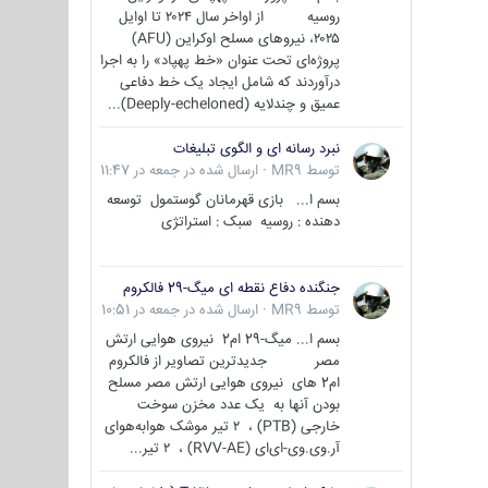
روسیه از اواخر سال ۲۰۲۴ تا اوایل
۲۰۲۵، نیروهای مسلح اوکراین (AFU)
پروژه‌ای تحت عنوان «خط پهپاد» را به اجرا
درآوردند که شامل ایجاد یک خط دفاعی
عمیق و چندلایه (Deeply-echeloned)...
نبرد رسانه ای و الگوی تبلیغات
توسط
MR9
·
ارسال شده در
جمعه در 11:47
بسم ا... بازی قهرمانان گوستمول توسعه
دهنده : روسیه سبک : استراتژی
جنگنده دفاع نقطه ای میگ-29 فالکروم
توسط
MR9
·
ارسال شده در
جمعه در 10:51
بسم ا... میگ-29 ام2 نیروی هوایی ارتش
مصر جدیدترین تصاویر از فالکروم
ام2 های نیروی هوایی ارتش مصر مسلح
بودن آنها به یک عدد مخزن سوخت
خارجی (PTB) ، ۲ تیر موشک هوابه‌هوای
آر.وی.وی-ای‌ای (RVV-AE) ، ۲ تیر...