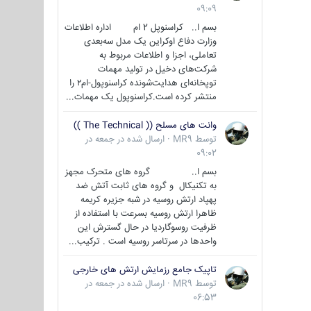
09:09
بسم ا.. کراسنوپل 2 ام اداره اطلاعات
وزارت دفاع اوکراین یک مدل سه‌بعدی
تعاملی، اجزا و اطلاعات مربوط به
شرکت‌های دخیل در تولید مهمات
توپخانه‌ای هدایت‌شونده کراسنوپول-ام۲ را
منتشر کرده است.کراسنوپول یک مهمات...
وانت های مسلح (( The Technical ))
توسط
MR9
·
ارسال شده در
جمعه در
09:02
بسم ا.. گروه های متحرک مجهز
به تکنیکال و گروه های ثابت آتش ضد
پهپاد ارتش روسیه در شبه جزیره کریمه
ظاهرا ارتش روسیه بسرعت با استفاده از
ظرفیت روسوگاردیا در حال گسترش این
واحدها در سرتاسر روسیه است . ترکیب...
تاپیک جامع رزمایش ارتش های خارجی
توسط
MR9
·
ارسال شده در
جمعه در
06:53