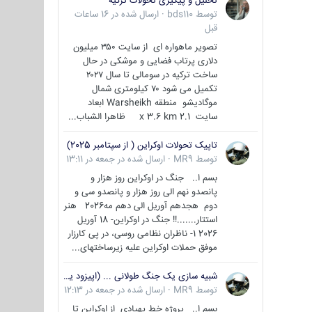
تحلیل و پیگیری تحولات ترکیه
توسط
bds110
·
ارسال شده در
16 ساعات
قبل
تصویر ماهواره ای از سایت ۳۵۰ میلیون
دلاری پرتاب فضایی و موشکی در حال
ساخت ترکیه در سومالی تا سال ۲۰۲۷
تکمیل می شود ۷۰ کیلومتری شمال
موگادیشو منطقه Warsheikh ابعاد
سایت 2.1 x 3.6 km ظاهرا الشباب...
تاپیک تحولات اوکراین ( از سپتامبر 2025)
توسط
MR9
·
ارسال شده در
جمعه در 13:11
بسم ا.. جنگ در اوکراین روز هزار و
پانصدو نهم الی روز هزار و پانصدو سی و
دوم هجدهم آوریل الی دهم مه2026 هنر
استتار.......!! جنگ در اوکراین- 18 آوریل
2026 1- ناظران نظامی روسی، در پی کارزار
موفق حملات اوکراین علیه زیرساختهای...
شبیه سازی یک جنگ طولانی ... (اپیزود یکم : اوکراین )
توسط
MR9
·
ارسال شده در
جمعه در 12:13
بسم ا.. پروژه خط پهپادی از اوکراین تا