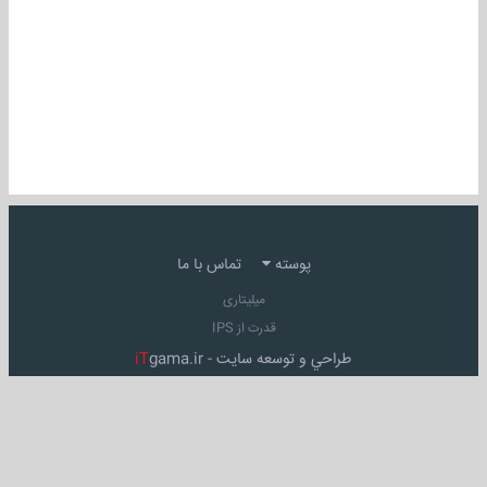
پوسته
تماس با ما
میلیتاری
قدرت از IPS
طراحي و توسعه سايت -
gama.ir
iT