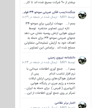
بیشتر از 90 شرکت بسیج شده اند تا کار...
جنگنده/بمب افکن ضربتی سوخو-34 فولبک ( Sukhoi Su-34/Fullback)
توسط
MR9
·
ارسال شده در
جمعه در 10:29
بسم ا... مهمات ترکیبی برای سوخو-34
تازه ترین تصاویر منتشره توسط
نیروی هوایی ارتش روسیه نشان می دهد
جتهای ضربتی سوخو-34 برای حمله به
اهداف خود به آرایش تسلیحاتی متفاوتی
مسلح شده اند . براساس این تصاویر ، ...
دانشنامه نیروی زمینی
توسط
MR9
·
ارسال شده در
جمعه در 10:24
بسم ا... جمع آوری اطلاعات میدانی با
نرم افزار تناسب اندام پس از
استقرار هواگردهای رزمی ارتش ایالات
متحده و رژیم عبری در پایگاه هوایی
آکروتیری ( قبرس ) برای حمله به ایران ،
تمرکز بر روی جمع آوری اطلاعات از این...
اخبار برتر نظامی
توسط
MR9
·
ارسال شده در
جمعه در