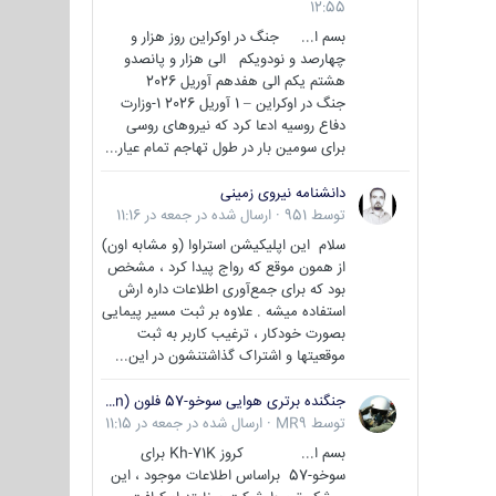
12:55
بسم ا... جنگ در اوکراین روز هزار و
چهارصد و نودویکم الی هزار و پانصدو
هشتم یکم الی هفدهم آوریل 2026
جنگ در اوکراین – 1 آوریل 2026 1-وزارت
دفاع روسیه ادعا کرد که نیروهای روسی
برای سومین بار در طول تهاجم تمام عیار...
دانشنامه نیروی زمینی
توسط
951
·
ارسال شده در
جمعه در 11:16
سلام این اپلیکیشن استراوا (و مشابه اون)
از همون موقع که رواج پیدا کرد ، مشخص
بود که برای جمع‌آوری اطلاعات داره ارش
استفاده میشه . علاوه بر ثبت مسیر پیمایی
بصورت خودکار ، ترغیب کاربر به ثبت
موقعیتها و اشتراک‌ گذاشتنشون در این...
جنگنده برتری هوایی سوخو-57 فلون (Su-57/Felon)
توسط
MR9
·
ارسال شده در
جمعه در 11:15
بسم ا... کروز Kh-71K برای
سوخو-57 براساس اطلاعات موجود ، این