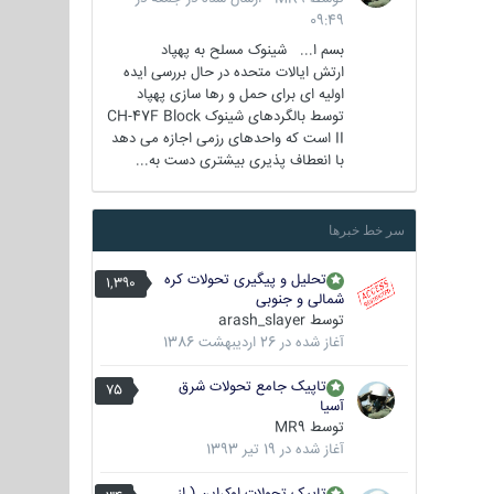
09:49
بسم ا... شینوک مسلح به پهپاد
ارتش ایالات متحده در حال بررسی ایده
اولیه ای برای حمل و رها سازی پهپاد
توسط بالگردهای شینوک CH-47F Block
II است که واحدهای رزمی اجازه می دهد
با انعطاف پذیری بیشتری دست به...
سر خط خبرها
تحلیل و پیگیری تحولات کره
1,390
شمالی و جنوبی
توسط
arash_slayer
آغاز شده در
26 اردیبهشت 1386
تاپیک جامع تحولات شرق
75
آسیا
توسط
MR9
آغاز شده در
19 تیر 1393
تاپیک تحولات اوکراین ( از