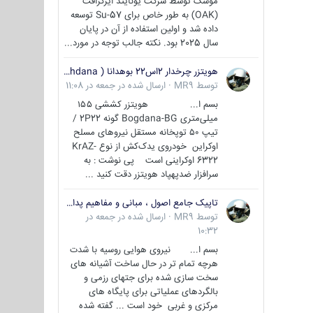
موشک توسط شرکت یونایتد ایرکرافت
(OAK) به طور خاص برای Su-57 توسعه
داده شد و اولین استفاده از آن در پایان
سال 2025 بود. نکته جالب توجه در مورد...
هویتزر چرخدار 2اس22 بوهدانا ( wheeled howitzer 2S22 Bohdana )
توسط
MR9
·
ارسال شده در
جمعه در 11:08
بسم ا... هویتزر کششی ۱۵۵
میلی‌متری Bogdana-BG گونه 2P22 /
تیپ ۵۰ توپخانه مستقل نیروهای مسلح
اوکراین خودروی یدک‌کش از نوع KrAZ-
6322 اوکراینی است پی نوشت : به
سرافزار ضدپهپاد هویتزر دقت کنید ...
تاپیک جامع اصول ، مبانی و مفاهیم پدافند غیر عامل
توسط
MR9
·
ارسال شده در
جمعه در
10:32
بسم ا... نیروی هوایی روسیه با شدت
هرچه تمام تر در حال ساخت آشیانه های
سخت سازی شده برای جتهای رزمی و
بالگردهای عملیاتی برای پایگاه های
مرکزی و غربی خود است ... گفته شده