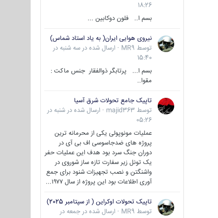
18:26
بسم ا.. فلون دوکابین ...
نیروی هوایی ایران( به یاد استاد شماس)
توسط
MR9
·
ارسال شده در
سه شنبه در
15:40
بسم ا... پرتابگر ذوالفقار جنس ماکت :
مقوا..
تاپیک جامع تحولات شرق آسیا
توسط
majid363
·
ارسال شده در
شنبه در
05:26
عملیات مونوپولی یکی از محرمانه ترین
پروژه های ضدجاسوسی اف بی آی در
دوران جنگ سرد بود هدف این عملیات حفر
یک تونل زیر سفارت تازه ساز شوروی در
واشنگتن و نصب تجهیزات شنود برای جمع
آوری اطلاعات بود این پروژه از سال ۱۹۷۷...
تاپیک تحولات اوکراین ( از سپتامبر 2025)
توسط
MR9
·
ارسال شده در
جمعه در