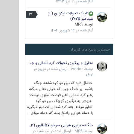
آغاز شده در
19 تیر 1393
تاپیک تحولات اوکراین ( از
34
سپتامبر 2025)
توسط
MR9
آغاز شده در
14 شهریور 1404
جدیدترین پاسخ های کاربران
تحلیل و پیگیری تحولات کره شمالی و جنوبی
توسط
worior
·
ارسال شده در
دیروز در
06:01
احتمال دارد که بین دو کره شاهد جنگ
باشیم، بر خلاف چین که خیلی تعلل میکنه
رهبر کره شمالی اهل فرصت سوزی نیست:
- بزودی یه درگیری کوچک بین دو کره
اتفاق میفته. بعد کره شمالی تصمیم میگیره
با حمله هوایی پاسخ بده، که حمله موفق...
جنگنده برتری هوایی سوخو-57 فلون (Su-57/Felon)
توسط
MR9
·
ارسال شده در
سه شنبه در