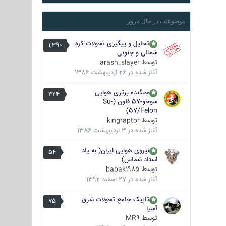
موضوعات در حال مرور
تحلیل و پیگیری تحولات کره
1,390
شمالی و جنوبی
توسط
arash_slayer
آغاز شده در
26 اردیبهشت 1386
جنگنده برتری هوایی
324
سوخو-57 فلون (Su-
57/Felon)
توسط
kingraptor
آغاز شده در
3 اردیبهشت 1386
نیروی هوایی ایران( به یاد
54
استاد شماس)
توسط
babak1985
آغاز شده در
27 اسفند 1392
تاپیک جامع تحولات شرق
75
آسیا
توسط
MR9