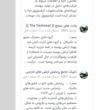
تعاملی، اجزا و اطلاعات مربوط به
شرکت‌های دخیل در تولید مهمات
توپخانه‌ای هدایت‌شونده کراسنوپول-ام۲ را
منتشر کرده است.کراسنوپول یک مهمات...
وانت های مسلح (( The Technical ))
توسط
MR9
·
ارسال شده در
11 ساعات قبل
بسم ا.. گروه های متحرک مجهز
به تکنیکال و گروه های ثابت آتش ضد
پهپاد ارتش روسیه در شبه جزیره کریمه
ظاهرا ارتش روسیه بسرعت با استفاده از
ظرفیت روسوگاردیا در حال گسترش این
واحدها در سرتاسر روسیه است . ترکیب...
تاپیک جامع رزمایش ارتش های خارجی
توسط
MR9
·
ارسال شده در
13 ساعات قبل
بسم ا... رزمایش های ناتو در کشورهای
بالتیک براساس جدید ترین داده های
منتشره ( آوریل / می 2026
) رزمایش‌های گسترده ناتو در مجاورت
مستقیم مرزهای روسیه و بلاروس به شکل
دائم در حال برگزاری است به گفته برخی...