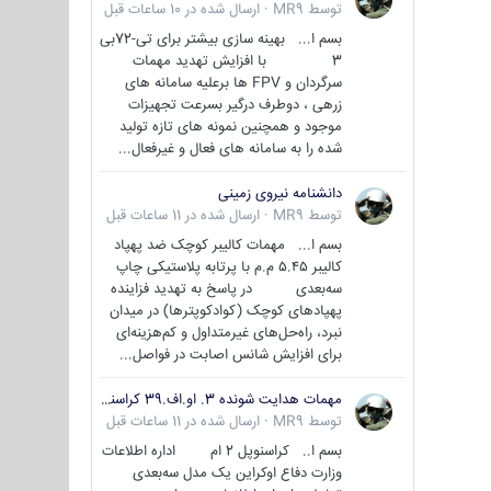
توسط
MR9
·
ارسال شده در
10 ساعات قبل
بسم ا... بهینه سازی بیشتر برای تی-72بی
3 با افزایش تهدید مهمات
سرگردان و FPV ها برعلیه سامانه های
زرهی ، دوطرف درگیر بسرعت تجهیزات
موجود و همچنین نمونه های تازه تولید
شده را به سامانه های فعال و غیرفعال...
دانشنامه نیروی زمینی
توسط
MR9
·
ارسال شده در
11 ساعات قبل
بسم ا... مهمات کالیبر کوچک ضد پهپاد
کالیبر ۵.۴۵ م.م با پرتابه پلاستیکی چاپ
سه‌بعدی در پاسخ به تهدید فزاینده
پهپادهای کوچک (کوادکوپترها) در میدان
نبرد، راه‌حل‌های غیرمتداول و کم‌هزینه‌ای
برای افزایش شانس اصابت در فواصل...
مهمات هدایت شونده 3. او.اف.39 کراسنوپل/بصیر( Krasnopol 3OF39 )
توسط
MR9
·
ارسال شده در
11 ساعات قبل
بسم ا.. کراسنوپل 2 ام اداره اطلاعات
وزارت دفاع اوکراین یک مدل سه‌بعدی