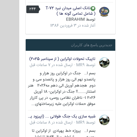
تانک اصلی میدان نبرد T-72
244
( شامل تمامی گونه ها )
توسط
EBRAHIM
آغاز شده در
3 فروردین 1386
جدیدترین پاسخ های کاربران
تاپیک تحولات اوکراین ( از سپتامبر 2025)
توسط
MR9
·
ارسال شده در
7 ساعات قبل
بسم ا.. جنگ در اوکراین روز هزار و
پانصدو نهم الی روز هزار و پانصدو سی و
دوم هجدهم آوریل الی دهم مه2026 هنر
استتار.......!! جنگ در اوکراین- 18 آوریل
2026 1- ناظران نظامی روسی، در پی کارزار
موفق حملات اوکراین علیه زیرساختهای...
شبیه سازی یک جنگ طولانی ... (اپیزود یکم : اوکراین )
توسط
MR9
·
ارسال شده در
8 ساعات قبل
بسم ا.. پروژه خط پهپادی از اوکراین تا
روسیه از اواخر سال ۲۰۲۴ تا اوایل