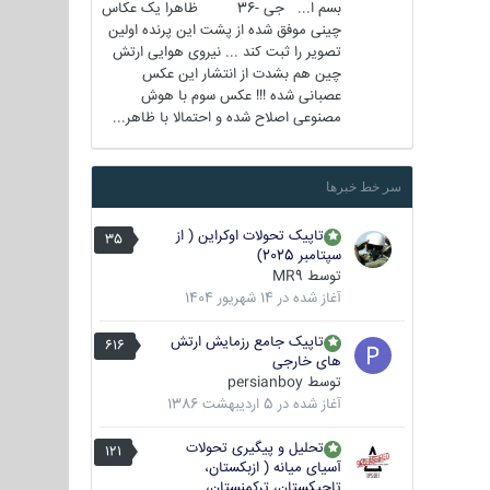
بسم ا... جی -36 ظاهرا یک عکاس
چینی موفق شده از پشت این پرنده اولین
تصویر را ثبت کند ... نیروی هوایی ارتش
چین هم بشدت از انتشار این عکس
عصبانی شده !!! عکس سوم با هوش
مصنوعی اصلاح شده و احتمالا با ظاهر...
سر خط خبرها
تاپیک تحولات اوکراین ( از
35
سپتامبر 2025)
توسط
MR9
آغاز شده در
14 شهریور 1404
تاپیک جامع رزمایش ارتش
616
های خارجی
توسط
persianboy
آغاز شده در
5 اردیبهشت 1386
تحلیل و پیگیری تحولات
121
آسیای میانه ( ازبکستان،
تاجیکستان، ترکمنستان،