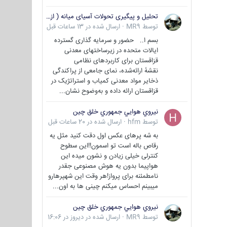
تحلیل و پیگیری تحولات آسیای میانه ( ازبکستان، تاجیکستان، ترکمنستان، قزاقستان و قرقیزستان )
توسط
MR9
·
ارسال شده در
13 ساعات قبل
بسم ا.. حضور و سرمایه گذاری گسترده
ایالات متحده در زیرساختهای معدنی
قزاقستان برای کاربردهای نظامی
نقشهٔ ارائه‌شده، نمای جامعی از پراکندگی
ذخایر مواد معدنی کمیاب و استراتژیک در
قزاقستان ارائه داده و به‌وضوح نشان...
نيروي هوايي جمهوري خلق چين
توسط
hfm
·
ارسال شده در
20 ساعات قبل
به شه پرهای عکس اول دقت کنید مثل یه
رقاص باله است تو اسمون!!این سطوح
کنترلی خیلی زیادن و نشون میده این
هواپیما بدون یه هوش مصنوعی جقدر
نامطمئنه برای پرواز!هر وقت این شهپرهارو
میبینم احساس میکنم چینی ها به اون...
نيروي هوايي جمهوري خلق چين
توسط
MR9
·
ارسال شده در
دیروز در 16:06