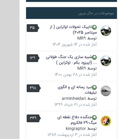
موضوعات در حال مرور
تاپیک تحولات اوکراین ( از
35
سپتامبر 2025)
توسط
MR9
آغاز شده در
14 شهریور 1404
شبیه سازی یک جنگ طولانی
129
... (اپیزود یکم : اوکراین )
توسط
MR9
آغاز شده در
28 بهمن 1400
نبرد رسانه ای و الگوی
498
تبلیغات
توسط
arminheidari
آغاز شده در
21 خرداد 1399
جنگنده دفاع نقطه ای
349
میگ-29 فالکروم
توسط
kingraptor
آغاز شده در
3 اردیبهشت 1386