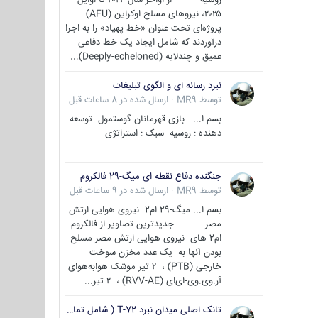
۲۰۲۵، نیروهای مسلح اوکراین (AFU)
پروژه‌ای تحت عنوان «خط پهپاد» را به اجرا
درآوردند که شامل ایجاد یک خط دفاعی
عمیق و چندلایه (Deeply-echeloned)...
نبرد رسانه ای و الگوی تبلیغات
توسط
MR9
·
ارسال شده در
8 ساعات قبل
بسم ا... بازی قهرمانان گوستمول توسعه
دهنده : روسیه سبک : استراتژی
جنگنده دفاع نقطه ای میگ-29 فالکروم
توسط
MR9
·
ارسال شده در
9 ساعات قبل
بسم ا... میگ-29 ام2 نیروی هوایی ارتش
مصر جدیدترین تصاویر از فالکروم
ام2 های نیروی هوایی ارتش مصر مسلح
بودن آنها به یک عدد مخزن سوخت
خارجی (PTB) ، ۲ تیر موشک هوابه‌هوای
آر.وی.وی-ای‌ای (RVV-AE) ، ۲ تیر...
تانک اصلی میدان نبرد T-72 ( شامل تمامی گونه ها )