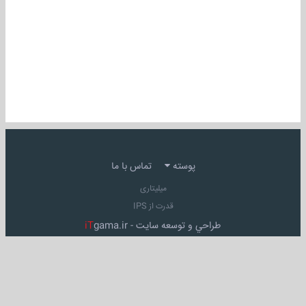
پوسته
تماس با ما
میلیتاری
قدرت از IPS
طراحي و توسعه سايت -
gama.ir
iT