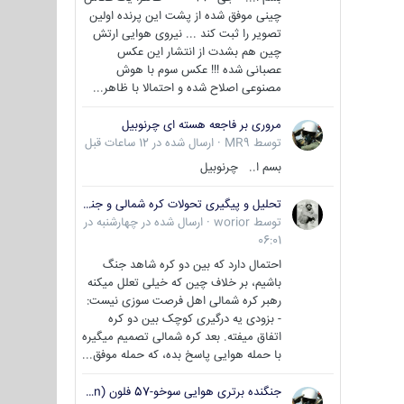
چینی موفق شده از پشت این پرنده اولین
تصویر را ثبت کند ... نیروی هوایی ارتش
چین هم بشدت از انتشار این عکس
عصبانی شده !!! عکس سوم با هوش
مصنوعی اصلاح شده و احتمالا با ظاهر...
مروری بر فاجعه هسته ای چرنوبیل
توسط
MR9
·
ارسال شده در
12 ساعات قبل
بسم ا.. چرنوبیل
تحلیل و پیگیری تحولات کره شمالی و جنوبی
توسط
worior
·
ارسال شده در
چهارشنبه در
06:01
احتمال دارد که بین دو کره شاهد جنگ
باشیم، بر خلاف چین که خیلی تعلل میکنه
رهبر کره شمالی اهل فرصت سوزی نیست:
- بزودی یه درگیری کوچک بین دو کره
اتفاق میفته. بعد کره شمالی تصمیم میگیره
با حمله هوایی پاسخ بده، که حمله موفق...
جنگنده برتری هوایی سوخو-57 فلون (Su-57/Felon)