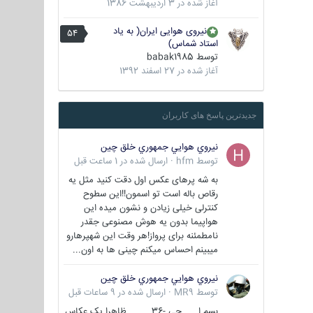
آغاز شده در
3 اردیبهشت 1386
نیروی هوایی ایران( به یاد
54
استاد شماس)
توسط
babak1985
آغاز شده در
27 اسفند 1392
جدیدترین پاسخ های کاربران
نيروي هوايي جمهوري خلق چين
توسط
hfm
·
ارسال شده در
1 ساعت قبل
به شه پرهای عکس اول دقت کنید مثل یه
رقاص باله است تو اسمون!!این سطوح
کنترلی خیلی زیادن و نشون میده این
هواپیما بدون یه هوش مصنوعی جقدر
نامطمئنه برای پرواز!هر وقت این شهپرهارو
میبینم احساس میکنم چینی ها به اون...
نيروي هوايي جمهوري خلق چين
توسط
MR9
·
ارسال شده در
9 ساعات قبل
بسم ا... جی -36 ظاهرا یک عکاس