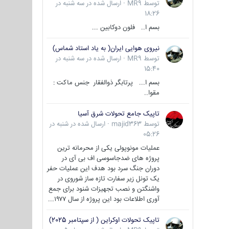
توسط
MR9
·
ارسال شده در
سه شنبه در
18:26
بسم ا.. فلون دوکابین ...
نیروی هوایی ایران( به یاد استاد شماس)
توسط
MR9
·
ارسال شده در
سه شنبه در
15:40
بسم ا... پرتابگر ذوالفقار جنس ماکت :
مقوا..
تاپیک جامع تحولات شرق آسیا
توسط
majid363
·
ارسال شده در
شنبه در
05:26
عملیات مونوپولی یکی از محرمانه ترین
پروژه های ضدجاسوسی اف بی آی در
دوران جنگ سرد بود هدف این عملیات حفر
یک تونل زیر سفارت تازه ساز شوروی در
واشنگتن و نصب تجهیزات شنود برای جمع
آوری اطلاعات بود این پروژه از سال ۱۹۷۷...
تاپیک تحولات اوکراین ( از سپتامبر 2025)