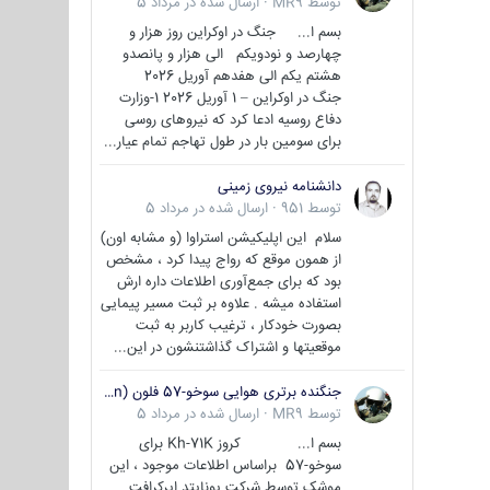
توسط
MR9
·
ارسال شده در
مرداد 5
بسم ا... جنگ در اوکراین روز هزار و
چهارصد و نودویکم الی هزار و پانصدو
هشتم یکم الی هفدهم آوریل 2026
جنگ در اوکراین – 1 آوریل 2026 1-وزارت
دفاع روسیه ادعا کرد که نیروهای روسی
برای سومین بار در طول تهاجم تمام عیار...
دانشنامه نیروی زمینی
توسط
951
·
ارسال شده در
مرداد 5
سلام این اپلیکیشن استراوا (و مشابه اون)
از همون موقع که رواج پیدا کرد ، مشخص
بود که برای جمع‌آوری اطلاعات داره ارش
استفاده میشه . علاوه بر ثبت مسیر پیمایی
بصورت خودکار ، ترغیب کاربر به ثبت
موقعیتها و اشتراک‌ گذاشتنشون در این...
جنگنده برتری هوایی سوخو-57 فلون (Su-57/Felon)
توسط
MR9
·
ارسال شده در
مرداد 5
بسم ا... کروز Kh-71K برای
سوخو-57 براساس اطلاعات موجود ، این
موشک توسط شرکت یونایتد ایرکرافت