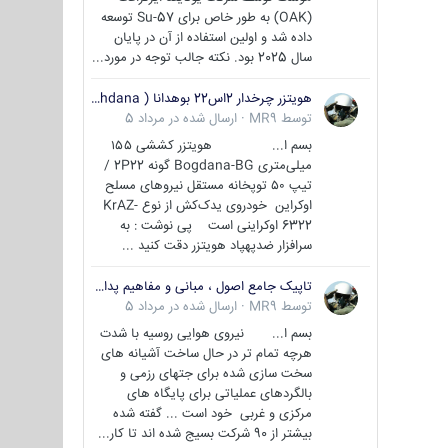
(OAK) به طور خاص برای Su-57 توسعه
داده شد و اولین استفاده از آن در پایان
سال 2025 بود. نکته جالب توجه در مورد...
هویتزر چرخدار 2اس22 بوهدانا ( wheeled howitzer 2S22 Bohdana )
توسط
MR9
·
ارسال شده در
مرداد 5
بسم ا... هویتزر کششی ۱۵۵
میلی‌متری Bogdana-BG گونه 2P22 /
تیپ ۵۰ توپخانه مستقل نیروهای مسلح
اوکراین خودروی یدک‌کش از نوع KrAZ-
6322 اوکراینی است پی نوشت : به
سرافزار ضدپهپاد هویتزر دقت کنید ...
تاپیک جامع اصول ، مبانی و مفاهیم پدافند غیر عامل
توسط
MR9
·
ارسال شده در
مرداد 5
بسم ا... نیروی هوایی روسیه با شدت
هرچه تمام تر در حال ساخت آشیانه های
سخت سازی شده برای جتهای رزمی و
بالگردهای عملیاتی برای پایگاه های
مرکزی و غربی خود است ... گفته شده
بیشتر از 90 شرکت بسیج شده اند تا کار...