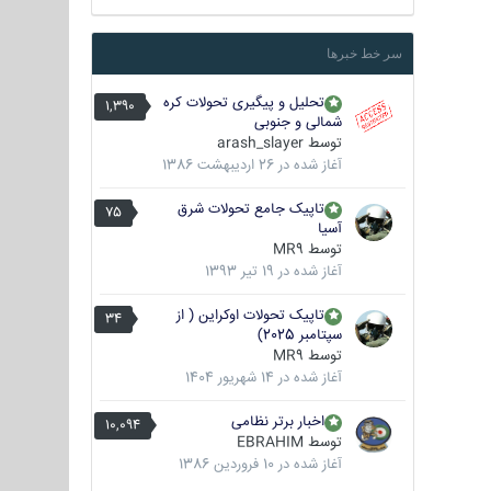
سر خط خبرها
تحلیل و پیگیری تحولات کره
1,390
شمالی و جنوبی
توسط
arash_slayer
آغاز شده در
26 اردیبهشت 1386
تاپیک جامع تحولات شرق
75
آسیا
توسط
MR9
آغاز شده در
19 تیر 1393
تاپیک تحولات اوکراین ( از
34
سپتامبر 2025)
توسط
MR9
آغاز شده در
14 شهریور 1404
اخبار برتر نظامی
10,094
توسط
EBRAHIM
آغاز شده در
10 فروردین 1386