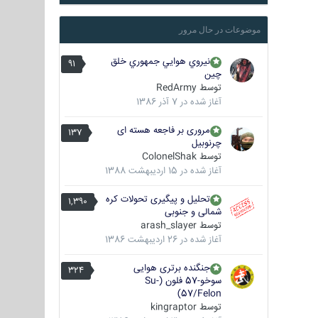
موضوعات در حال مرور
نيروي هوايي جمهوري خلق
91
چين
توسط
RedArmy
آغاز شده در
7 آذر 1386
مروری بر فاجعه هسته ای
137
چرنوبیل
توسط
ColonelShak
آغاز شده در
15 اردیبهشت 1388
تحلیل و پیگیری تحولات کره
1,390
شمالی و جنوبی
توسط
arash_slayer
آغاز شده در
26 اردیبهشت 1386
جنگنده برتری هوایی
324
سوخو-57 فلون (Su-
57/Felon)
توسط
kingraptor