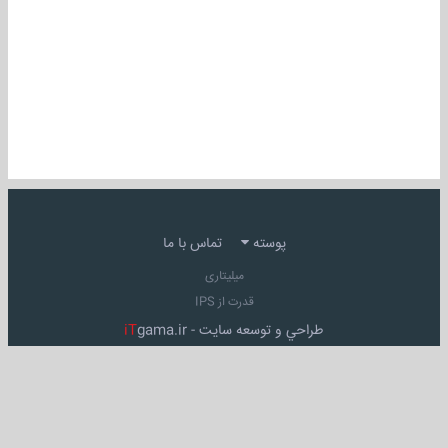
پوسته
تماس با ما
میلیتاری
قدرت از IPS
طراحي و توسعه سايت -
gama.ir
iT