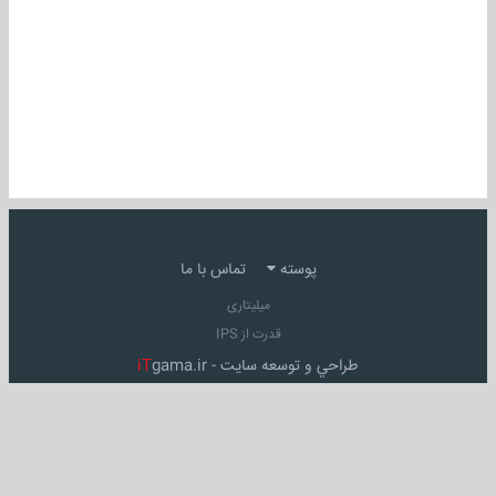
پوسته
تماس با ما
میلیتاری
قدرت از IPS
طراحي و توسعه سايت -
gama.ir
iT